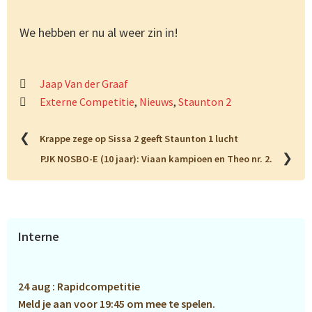
We hebben er nu al weer zin in!
Jaap Van der Graaf
Externe Competitie
,
Nieuws
,
Staunton 2
❮
Krappe zege op Sissa 2 geeft Staunton 1 lucht
❯
PJK NOSBO-E (10 jaar): Viaan kampioen en Theo nr. 2.
Primaire
Interne
Sidebar
24 aug : Rapidcompetitie
Meld je aan voor 19:45 om mee te spelen.