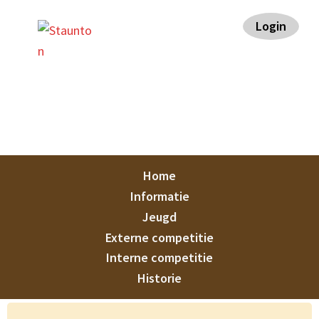
Spring
Door
Spring
Spring
Login
naar
naar
naar
naar
de
de
de
de
hoofdnavigatie
hoofd
eerste
voettekst
inhoud
sidebar
Staunton
Home
Informatie
Jeugd
Externe competitie
Interne competitie
Historie