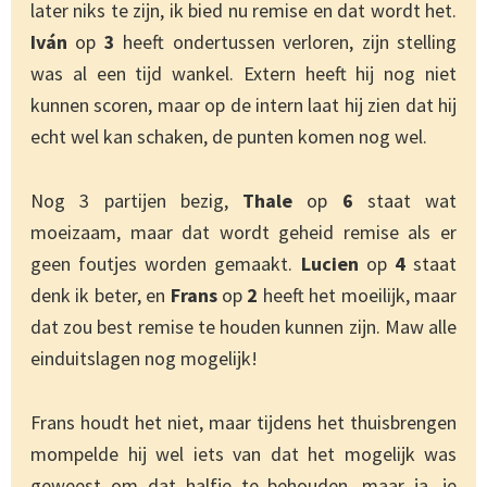
later niks te zijn, ik bied nu remise en dat wordt het.
Iván
op
3
heeft ondertussen verloren, zijn stelling
was al een tijd wankel. Extern heeft hij nog niet
kunnen scoren, maar op de intern laat hij zien dat hij
echt wel kan schaken, de punten komen nog wel.
Nog 3 partijen bezig,
Thale
op
6
staat wat
moeizaam, maar dat wordt geheid remise als er
geen foutjes worden gemaakt.
Lucien
op
4
staat
denk ik beter, en
Frans
op
2
heeft het moeilijk, maar
dat zou best remise te houden kunnen zijn. Maw alle
einduitslagen nog mogelijk!
Frans houdt het niet, maar tijdens het thuisbrengen
mompelde hij wel iets van dat het mogelijk was
geweest om dat halfje te behouden, maar ja, je