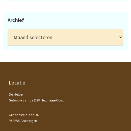
Archief
Archief
Footer
Locatie
De Helpen
Gebouw van de BSV Helpman-Oost
Groenesteinlaan 16
9722BX Groningen