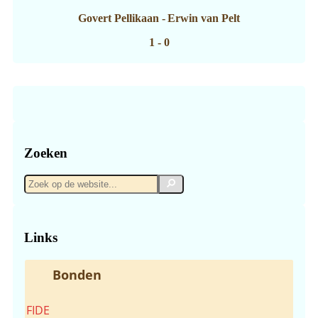
Govert Pellikaan
-
Erwin van Pelt
1 - 0
Zoeken
Zoek
Zoek
op
de
website...
Links
Bonden
FIDE