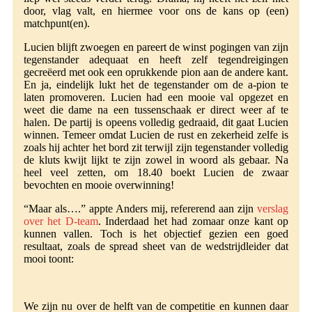
door, vlag valt, en hiermee voor ons de kans op (een)
matchpunt(en).
Lucien blijft zwoegen en pareert de winst pogingen van zijn
tegenstander adequaat en heeft zelf tegendreigingen
gecreëerd met ook een oprukkende pion aan de andere kant.
En ja, eindelijk lukt het de tegenstander om de a-pion te
laten promoveren. Lucien had een mooie val opgezet en
weet die dame na een tussenschaak er direct weer af te
halen. De partij is opeens volledig gedraaid, dit gaat Lucien
winnen. Temeer omdat Lucien de rust en zekerheid zelfe is
zoals hij achter het bord zit terwijl zijn tegenstander volledig
de kluts kwijt lijkt te zijn zowel in woord als gebaar. Na
heel veel zetten, om 18.40 boekt Lucien de zwaar
bevochten en mooie overwinning!
“Maar als….” appte Anders mij, refererend aan zijn
verslag
over het D-team
. Inderdaad het had zomaar onze kant op
kunnen vallen. Toch is het objectief gezien een goed
resultaat, zoals de spread sheet van de wedstrijdleider dat
mooi toont:
We zijn nu over de helft van de competitie en kunnen daar