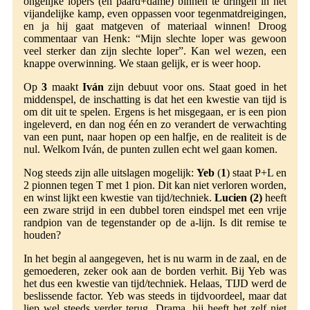
ongelijke lopers (en paard+dame) binnen te dringen in het
vijandelijke kamp, even oppassen voor tegenmatdreigingen,
en ja hij gaat matgeven of materiaal winnen! Droog
commentaar van Henk: “Mijn slechte loper was gewoon
veel sterker dan zijn slechte loper”. Kan wel wezen, een
knappe overwinning. We staan gelijk, er is weer hoop.
Op
3
maakt
Iván
zijn debuut voor ons. Staat goed in het
middenspel, de inschatting is dat het een kwestie van tijd is
om dit uit te spelen. Ergens is het misgegaan, er is een pion
ingeleverd, en dan nog één en zo verandert de verwachting
van een punt, naar hopen op een halfje, en de realiteit is de
nul. Welkom Iván, de punten zullen echt wel gaan komen.
Nog steeds zijn alle uitslagen mogelijk:
Yeb
(
1
) staat P+L en
2 pionnen tegen T met 1 pion. Dit kan niet verloren worden,
en winst lijkt een kwestie van tijd/techniek.
Lucien (2)
heeft
een zware strijd in een dubbel toren eindspel met een vrije
randpion van de tegenstander op de a-lijn. Is dit remise te
houden?
In het begin al aangegeven, het is nu warm in de zaal, en de
gemoederen, zeker ook aan de borden verhit. Bij Yeb was
het dus een kwestie van tijd/techniek. Helaas, TIJD werd de
beslissende factor. Yeb was steeds in tijdvoordeel, maar dat
liep wel steeds verder terug. Drama, hij heeft het zelf niet