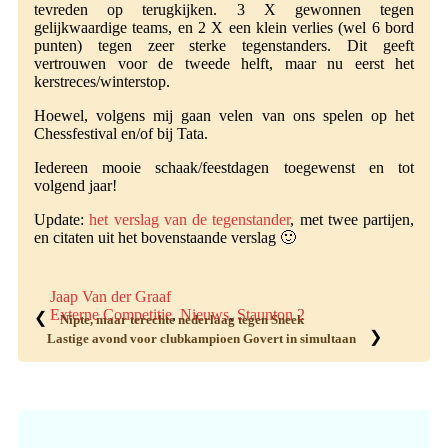
tevreden op terugkijken. 3 X gewonnen tegen
gelijkwaardige teams, en 2 X een klein verlies (wel 6 bord
punten) tegen zeer sterke tegenstanders. Dit geeft
vertrouwen voor de tweede helft, maar nu eerst het
kerstreces/winterstop.
Hoewel, volgens mij gaan velen van ons spelen op het
Chessfestival en/of bij Tata.
Iedereen mooie schaak/feestdagen toegewenst en tot
volgend jaar!
Update:
het verslag van de tegenstander
, met twee partijen,
en citaten uit het bovenstaande verslag 🙂
Jaap Van der Graaf
Externe Competitie
,
Nieuws
,
Staunton 2
❮
Nipte, maar terechte nederlaag tegen Sneek
❯
Lastige avond voor clubkampioen Govert in simultaan
Primaire