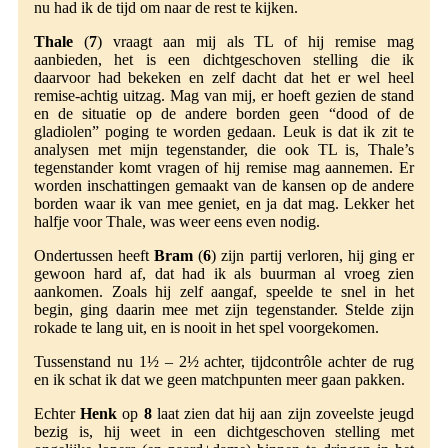
nu had ik de tijd om naar de rest te kijken.
Thale
(
7
) vraagt aan mij als TL of hij remise mag
aanbieden, het is een dichtgeschoven stelling die ik
daarvoor had bekeken en zelf dacht dat het er wel heel
remise-achtig uitzag. Mag van mij, er hoeft gezien de stand
en de situatie op de andere borden geen “dood of de
gladiolen” poging te worden gedaan. Leuk is dat ik zit te
analysen met mijn tegenstander, die ook TL is, Thale’s
tegenstander komt vragen of hij remise mag aannemen. Er
worden inschattingen gemaakt van de kansen op de andere
borden waar ik van mee geniet, en ja dat mag. Lekker het
halfje voor Thale, was weer eens even nodig.
Ondertussen heeft
Bram
(
6
) zijn partij verloren, hij ging er
gewoon hard af, dat had ik als buurman al vroeg zien
aankomen. Zoals hij zelf aangaf, speelde te snel in het
begin, ging daarin mee met zijn tegenstander. Stelde zijn
rokade te lang uit, en is nooit in het spel voorgekomen.
Tussenstand nu 1½ – 2½ achter, tijdcontrôle achter de rug
en ik schat ik dat we geen matchpunten meer gaan pakken.
Echter
Henk
op
8
laat zien dat hij aan zijn zoveelste jeugd
bezig is, hij weet in een dichtgeschoven stelling met