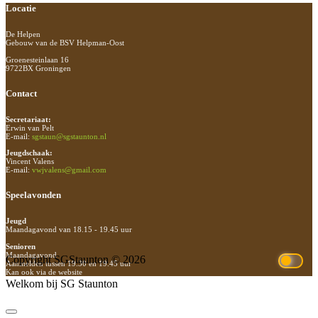
Footer
Locatie
De Helpen
Gebouw van de BSV Helpman-Oost
Groenesteinlaan 16
9722BX Groningen
Contact
Secretariaat:
Erwin van Pelt
E-mail:
sgstaun@sgstaunton.nl
Jeugdschaak:
Vincent Valens
E-mail:
vwjvalens@gmail.com
Speelavonden
Jeugd
Maandagavond van 18.15 - 19.45 uur
Senioren
Maandagavond
Copyright SGStaunton © 2026
Aanmelden tussen 19.30 en 19.45 uur
Kan ook via de website
Welkom bij SG Staunton