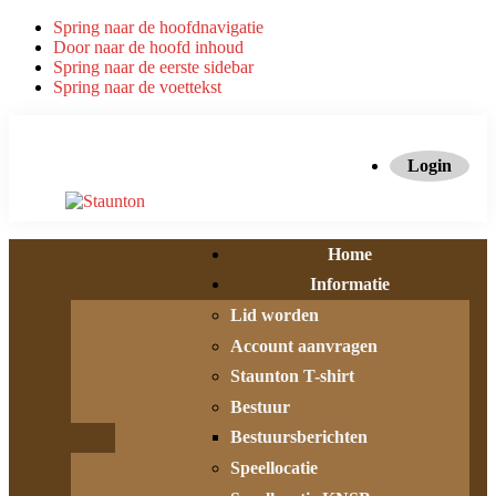
Spring naar de hoofdnavigatie
Door naar de hoofd inhoud
Spring naar de eerste sidebar
Spring naar de voettekst
Login
Home
Informatie
Lid worden
Account aanvragen
Staunton T-shirt
Bestuur
Bestuursberichten
Speellocatie