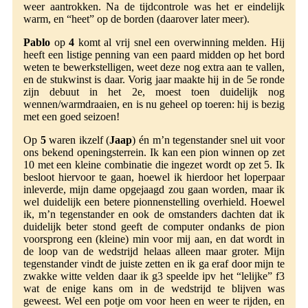
weer aantrokken. Na de tijdcontrole was het er eindelijk
warm, en “heet” op de borden (daarover later meer).
Pablo
op
4
komt al vrij snel een overwinning melden. Hij
heeft een listige penning van een paard midden op het bord
weten te bewerkstelligen, weet deze nog extra aan te vallen,
en de stukwinst is daar. Vorig jaar maakte hij in de 5e ronde
zijn debuut in het 2e, moest toen duidelijk nog
wennen/warmdraaien, en is nu geheel op toeren: hij is bezig
met een goed seizoen!
Op
5
waren ikzelf (
Jaap
) én m’n tegenstander snel uit voor
ons bekend openingsterrein. Ik kan een pion winnen op zet
10 met een kleine combinatie die ingezet wordt op zet 5. Ik
besloot hiervoor te gaan, hoewel ik hierdoor het loperpaar
inleverde, mijn dame opgejaagd zou gaan worden, maar ik
wel duidelijk een betere pionnenstelling overhield. Hoewel
ik, m’n tegenstander en ook de omstanders dachten dat ik
duidelijk beter stond geeft de computer ondanks de pion
voorsprong een (kleine) min voor mij aan, en dat wordt in
de loop van de wedstrijd helaas alleen maar groter. Mijn
tegenstander vindt de juiste zetten en ik ga eraf door mijn te
zwakke witte velden daar ik g3 speelde ipv het “lelijke” f3
wat de enige kans om in de wedstrijd te blijven was
geweest. Wel een potje om voor heen en weer te rijden, en