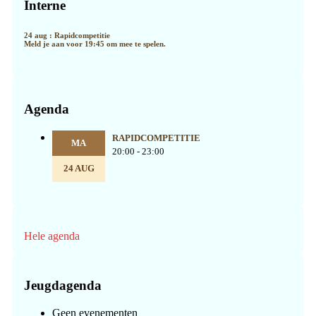
Sidebar
Interne
24 aug : Rapidcompetitie
Meld je aan voor 19:45 om mee te spelen.
Agenda
RAPIDCOMPETITIE
MA
20:00 - 23:00
24 AUG
Hele agenda
Jeugdagenda
Geen evenementen