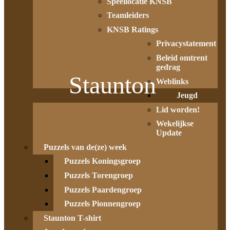
Speellocatie KNSB
Teamleiders
KNSB Ratings
Privacystatement
Beleid omtrent
gedrag
Staunton
Weblinks
Jeugd
Lid worden!
Wekelijkse
Update
Puzzels van de(ze) week
Puzzels Koningsgroep
Puzzels Torengroep
Puzzels Paardengroep
Puzzels Pionnengroep
Staunton T-shirt