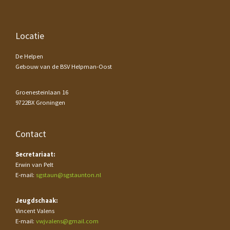
Footer
Locatie
De Helpen
Gebouw van de BSV Helpman-Oost
Groenesteinlaan 16
9722BX Groningen
Contact
Secretariaat:
Erwin van Pelt
E-mail:
sgstaun@sgstaunton.nl
Jeugdschaak:
Vincent Valens
E-mail:
vwjvalens@gmail.com