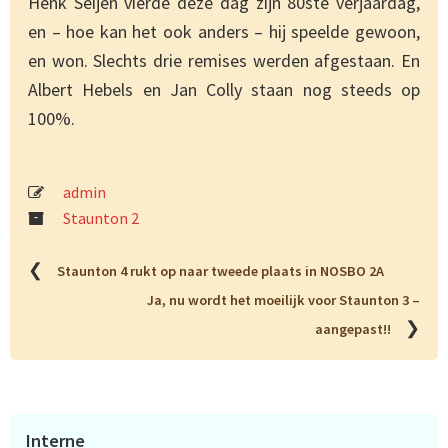
Henk Seijen vierde deze dag zijn 80ste verjaardag,
en – hoe kan het ook anders – hij speelde gewoon,
en won. Slechts drie remises werden afgestaan. En
Albert Hebels en Jan Colly staan nog steeds op
100%.
admin
Staunton 2
❮
Staunton 4 rukt op naar tweede plaats in NOSBO 2A
Ja, nu wordt het moeilijk voor Staunton 3 –
❯
aangepast!!
Primaire
Interne