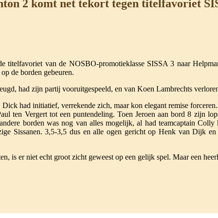
ton 2 komt net tekort tegen titelfavoriet S
e titelfavoriet van de NOSBO-promotieklasse SISSA 3 naar Helpman
et op de borden gebeuren.
eugd, had zijn partij vooruitgespeeld, en van Koen Lambrechts verlore
Dick had initiatief, verrekende zich, maar kon elegant remise forcere
Paul ten Vergert tot een puntendeling. Toen Jeroen aan bord 8 zijn lo
 andere borden was nog van alles mogelijk, al had teamcaptain Colly 
ge Sissanen. 3,5-3,5 dus en alle ogen gericht op Henk van Dijk en C
n, is er niet echt groot zicht geweest op een gelijk spel. Maar een hee