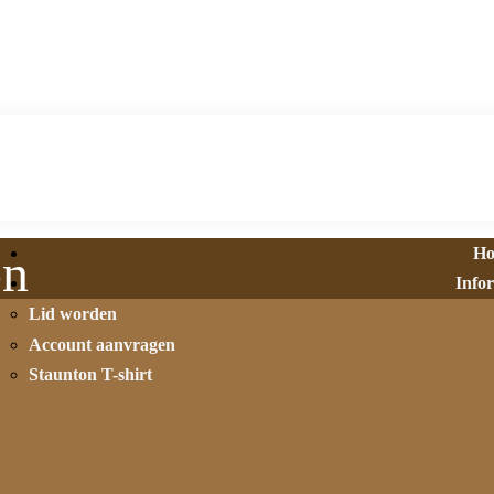
H
on
Info
Lid worden
Account aanvragen
Staunton T-shirt