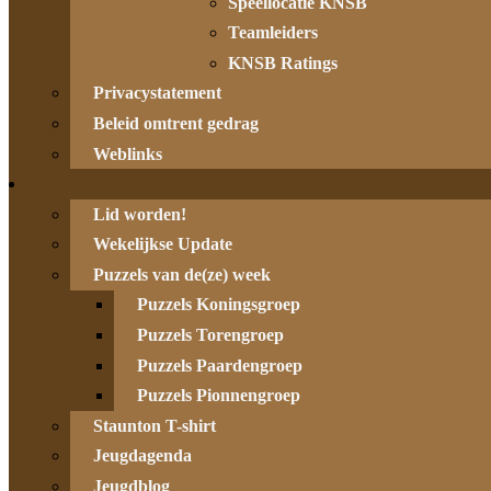
Speellocatie KNSB
Teamleiders
KNSB Ratings
Privacystatement
Beleid omtrent gedrag
Weblinks
Lid worden!
Wekelijkse Update
Puzzels van de(ze) week
Puzzels Koningsgroep
Puzzels Torengroep
Puzzels Paardengroep
Puzzels Pionnengroep
Staunton T-shirt
Jeugdagenda
Jeugdblog