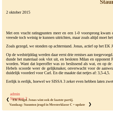
Staun
2 oktober 2015
Met een vracht ratingpunten meer en een 1-0 voorsprong kwam d
vreesde toch weinig te kunnen uitrichten, maar zoals altijd moet h
Zoals gezegd, we stonden op achterstand. Jonas, actief op het EK J
Op de wedstrijddag werden daar eerst drie remises aan toegevoegd. 
dunde het materiaal ook vlot uit, en besloten Milan en opponent 
worden. Want dat loperoffer was zo beslissend als wat, en op de
Hebels scoorde weer de gelijkmaker, onverwacht voor de aanwezi
duidelijk voordeel voor Carl. En die maakte dat netjes af: 3,5-4,5.
Eerlijk is eerlijk, hoewel we SISSA 3 zeker even hebben laten zwete
admin
Staunton 2
❮
EK Jeugd. Jonas wint ook de laatste partij.
❯
Vandaag: Staunton jeugd in Meesterklasse C + update