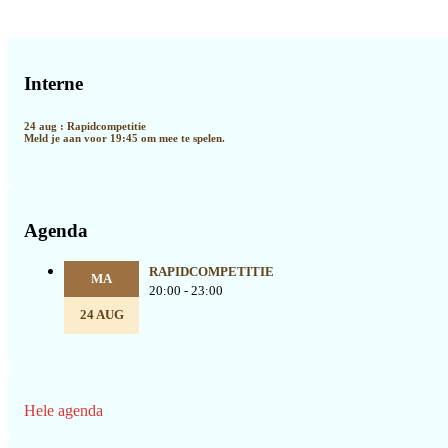
Primaire
Sidebar
Interne
24 aug : Rapidcompetitie
Meld je aan voor 19:45 om mee te spelen.
Agenda
RAPIDCOMPETITIE
MA
20:00 - 23:00
24 AUG
Hele agenda