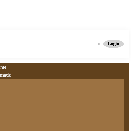
Login
ome
rmatie