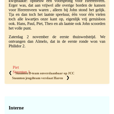
kwijtraakte: opnieuw een voorsprong voor Heerenveen.
Erger was, dat aan vrijwel alle overige borden de kansen
voor Heerenveen waren , alleen bij John stond het gelijk.
Tja en dan toch het laatste speeluur, één voor één vielen
toch alle kwartjes onze kant op, eigenlijk vrij geruisloos
ook. Hans, Paul, Piet, Theo en als laatste ook John scoorden
het volle punt.
Zaterdag 2 november de eerste thuiswedstrijd. We
ontvangen dan Almelo, dat in de eerste ronde won van
Philidor 2.
Piet
Staunton 1
❮
Staunton D-team onverslaanbaar op JCC
❯
Staunton jeugdteam verslaat Haren
Primaire
Sidebar
Interne