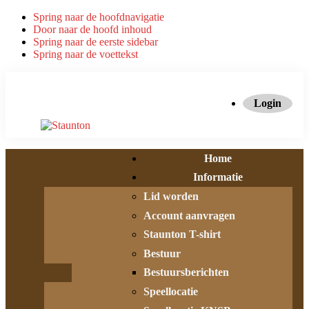
Spring naar de hoofdnavigatie
Door naar de hoofd inhoud
Spring naar de eerste sidebar
Spring naar de voettekst
Login
Home
Informatie
Lid worden
Account aanvragen
Staunton T-shirt
Bestuur
Bestuursberichten
Speellocatie