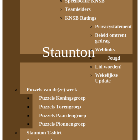
Speellocatie KNSB
Teamleiders
KNSB Ratings
Privacystatement
Beleid omtrent
gedrag
Staunton
Weblinks
Jeugd
Lid worden!
Wekelijkse
Update
Puzzels van de(ze) week
Puzzels Koningsgroep
Puzzels Torengroep
Puzzels Paardengroep
Puzzels Pionnengroep
Staunton T-shirt