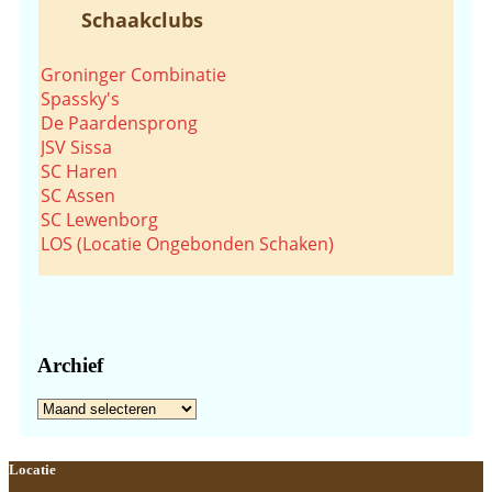
Schaakclubs
Groninger Combinatie
Spassky's
De Paardensprong
JSV Sissa
SC Haren
SC Assen
SC Lewenborg
LOS (Locatie Ongebonden Schaken)
Archief
Archief
Footer
Locatie