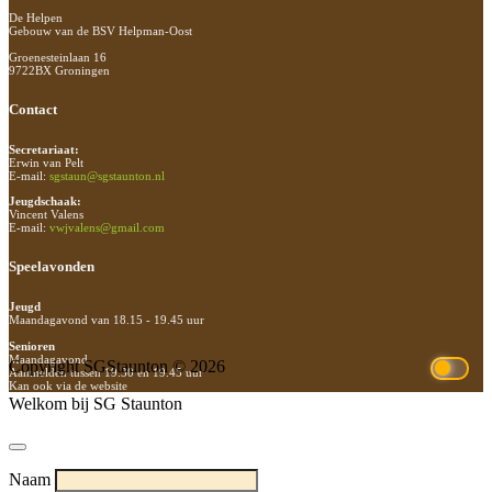
De Helpen
Gebouw van de BSV Helpman-Oost
Groenesteinlaan 16
9722BX Groningen
Contact
Secretariaat:
Erwin van Pelt
E-mail:
sgstaun@sgstaunton.nl
Jeugdschaak:
Vincent Valens
E-mail:
vwjvalens@gmail.com
Speelavonden
Jeugd
Maandagavond van 18.15 - 19.45 uur
Senioren
Maandagavond
Copyright SGStaunton © 2026
Aanmelden tussen 19.30 en 19.45 uur
Kan ook via de website
Welkom bij SG Staunton
Naam