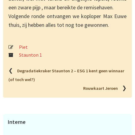
een zware pijp , maar bereikte de remisehaven.
Volgende ronde ontvangen we koploper Max Euwe
thuis, zij hebben alles tot nog toe gewonnen.
Piet
Staunton 1
❮
Degradatiekraker Staunton 2 – ESG 1 kent geen winnaar
(of toch wel?)
❯
Rouwkaart Jeroen
Primaire
Interne
Sidebar