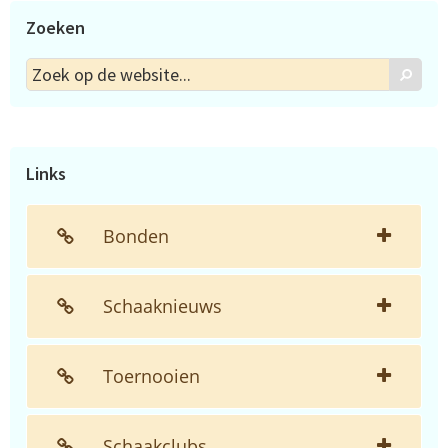
Zoeken
Zoek
Zoek
op
de
website...
Links
Bonden
Schaaknieuws
Toernooien
Schaakclubs