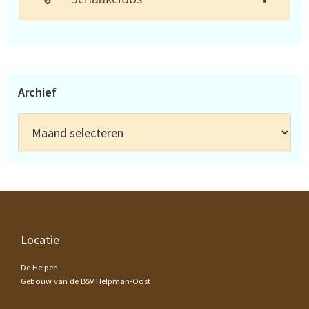
Archief
Archief
Footer
Locatie
De Helpen
Gebouw van de BSV Helpman-Oost