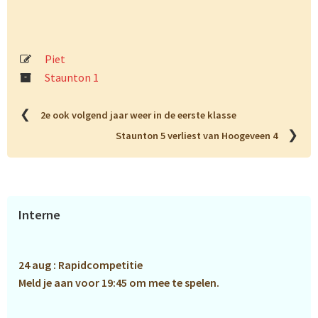
Piet
Staunton 1
❮
2e ook volgend jaar weer in de eerste klasse
❯
Staunton 5 verliest van Hoogeveen 4
Primaire
Interne
Sidebar
24 aug : Rapidcompetitie
Meld je aan voor 19:45 om mee te spelen.