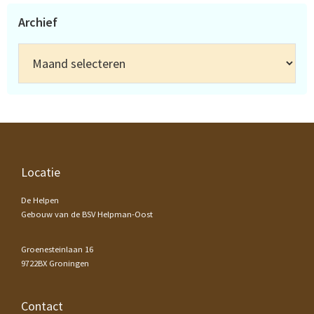
Archief
Archief
Footer
Locatie
De Helpen
Gebouw van de BSV Helpman-Oost
Groenesteinlaan 16
9722BX Groningen
Contact