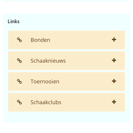
de
website...
Links
Bonden
Schaaknieuws
Toernooien
Schaakclubs