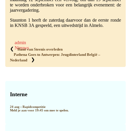
te worden onderbroken voor een belangrijk evenement: de
jaarvergadering.
Staunton 1 heeft de zaterdag daarvoor dan de eerste ronde
in KNSB 3A gespeeld, een uitwedstrijd in Almelo.
admin
Nieuws
❮
Hans van Steenis overleden
Pathena Goes to Antwerpen: Jeugdinterland België –
❯
Nederland
Primaire
Sidebar
Interne
24 aug : Rapidcompetitie
Meld je aan voor 19:45 om mee te spelen.