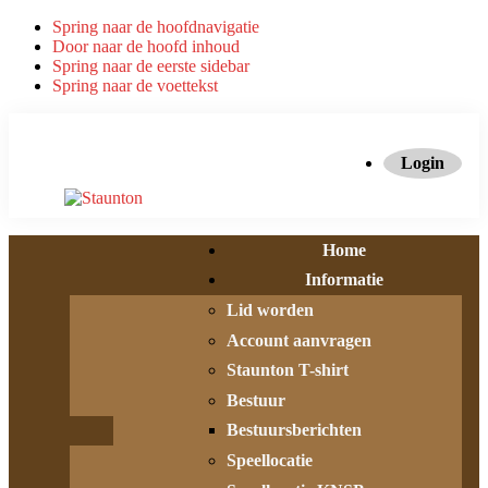
Spring naar de hoofdnavigatie
Door naar de hoofd inhoud
Spring naar de eerste sidebar
Spring naar de voettekst
Login
Home
Informatie
Lid worden
Account aanvragen
Staunton T-shirt
Bestuur
Bestuursberichten
Speellocatie