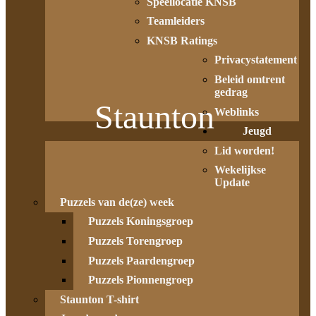
Speellocatie KNSB
Teamleiders
KNSB Ratings
Privacystatement
Beleid omtrent
gedrag
Staunton
Weblinks
Jeugd
Lid worden!
Wekelijkse
Update
Puzzels van de(ze) week
Puzzels Koningsgroep
Puzzels Torengroep
Puzzels Paardengroep
Puzzels Pionnengroep
Staunton T-shirt