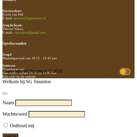
Secretariaat:
Erwin van Pelt
E-mail:
sgstaun@sgstaunton.nl
Jeugdschaak:
Vincent Valens
E-mail:
vwjvalens@gmail.com
Speelavonden
Jeugd
Maandagavond van 18.15 - 19.45 uur
Senioren
Maandagavond
Copyright SGStaunton © 2026
Aanmelden tussen 19.30 en 19.45 uur
Kan ook via de website
Welkom bij SG Staunton
Naam
Wachtwoord
Onthoud mij