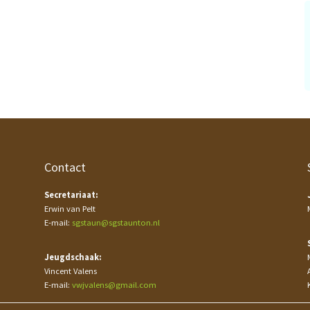
Contact
Secretariaat:
Erwin van Pelt
E-mail:
sgstaun@sgstaunton.nl
Jeugdschaak:
Vincent Valens
E-mail:
vwjvalens@gmail.com