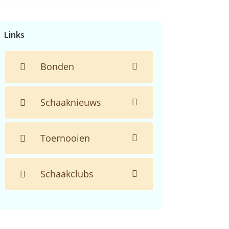
de
website...
Links
Bonden
Schaaknieuws
Toernooien
Schaakclubs