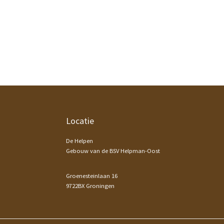
Footer
Locatie
De Helpen
Gebouw van de BSV Helpman-Oost
Groenesteinlaan 16
9722BX Groningen