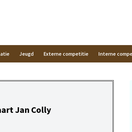
on
atie
Jeugd
Externe competitie
Interne compe
rt Jan Colly