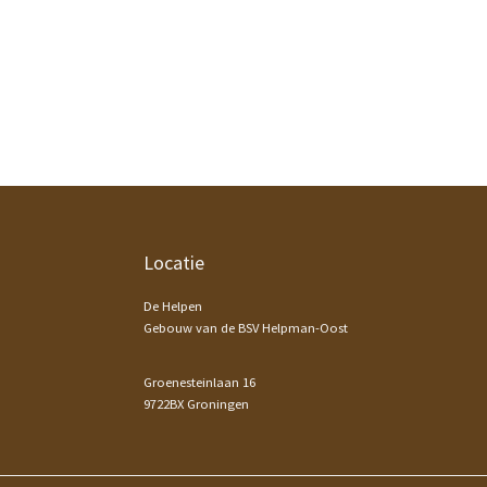
Footer
Locatie
De Helpen
Gebouw van de BSV Helpman-Oost
Groenesteinlaan 16
9722BX Groningen