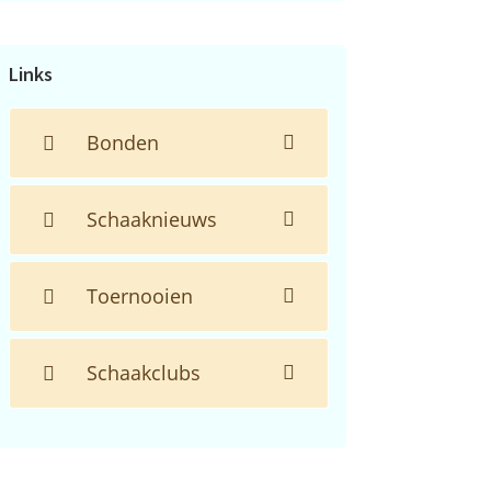
de
website...
Links
Bonden
Schaaknieuws
Toernooien
Schaakclubs