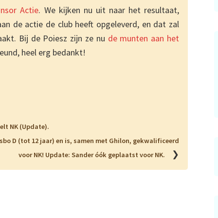
nsor Actie
. We kijken nu uit naar het resultaat,
n de actie de club heeft opgeleverd, en dat zal
akt. Bij de Poiesz zijn ze nu
de munten aan het
teund, heel erg bedankt!
elt NK (Update).
sbo D (tot 12 jaar) en is, samen met Ghilon, gekwalificeerd
❯
voor NK! Update: Sander óók geplaatst voor NK.