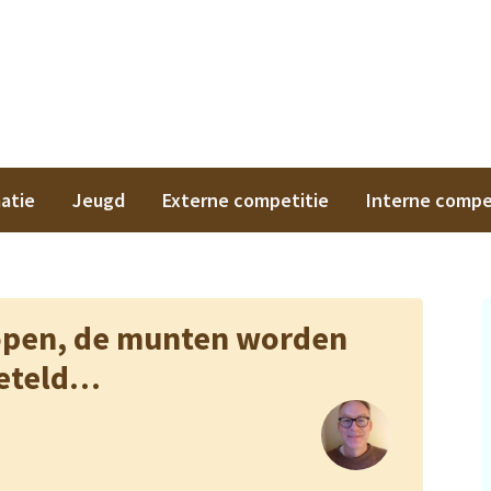
on
atie
Jeugd
Externe competitie
Interne compe
lopen, de munten worden
eteld…