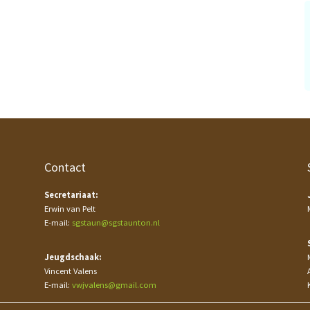
Contact
Secretariaat:
Erwin van Pelt
E-mail:
sgstaun@sgstaunton.nl
Jeugdschaak:
Vincent Valens
E-mail:
vwjvalens@gmail.com