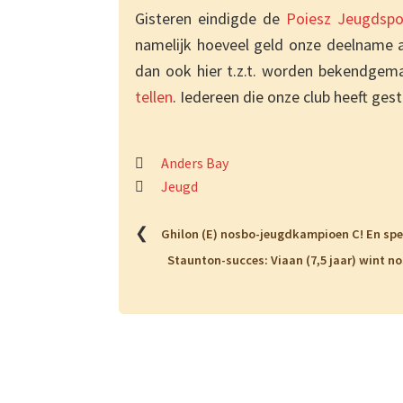
Gisteren eindigde de
Poiesz Jeugdspo
namelijk hoeveel geld onze deelname aa
dan ook hier t.z.t. worden bekendgema
tellen
. Iedereen die onze club heeft ges
Anders Bay
Jeugd
❮
Ghilon (E) nosbo-jeugdkampioen C! En spe
Staunton-succes: Viaan (7,5 jaar) wint no