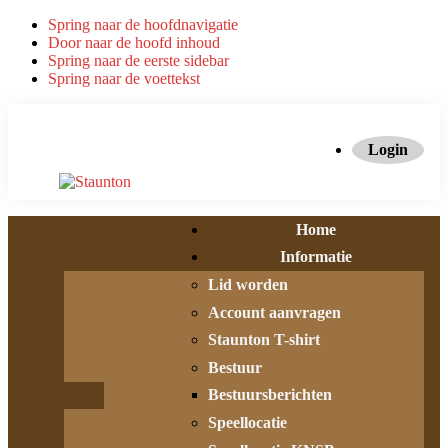
Spring naar de hoofdnavigatie
Door naar de hoofd inhoud
Spring naar de eerste sidebar
Spring naar de voettekst
Login
Home
Informatie
Lid worden
Account aanvragen
Staunton T-shirt
Bestuur
Bestuursberichten
Speellocatie