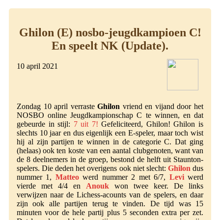
Ghilon (E) nosbo-jeugdkampioen C!
En speelt NK (Update).
10 april 2021
Zondag 10 april verraste
Ghilon
vriend en vijand door het
NOSBO online Jeugdkampionschap C te winnen, en dat
gebeurde in stijl:
7 uit 7!
Gefeliciteerd, Ghilon! Ghilon is
slechts 10 jaar en dus eigenlijk een E-speler, maar toch wist
hij al zijn partijen te winnen in de categorie C. Dat ging
(helaas) ook ten koste van een aantal clubgenoten, want van
de 8 deelnemers in de groep, bestond de helft uit Staunton-
spelers. Die deden het overigens ook niet slecht:
Ghilon
dus
nummer 1,
Matteo
werd nummer 2 met 6/7,
Levi
werd
vierde met 4/4 en
Anouk
won twee keer. De links
verwijzen naar de Lichess-acounts van de spelers, en daar
zijn ook alle partijen terug te vinden. De tijd was 15
minuten voor de hele partij plus 5 seconden extra per zet.