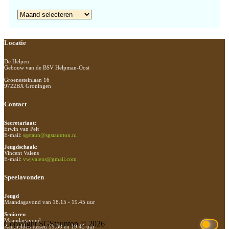
Archief
Footer
Locatie
De Helpen
Gebouw van de BSV Helpman-Oost
Groenesteinlaan 16
9722BX Groningen
Contact
Secretariaat:
Erwin van Pelt
E-mail:
sgstaun@sgstaunton.nl
Jeugdschaak:
Vincent Valens
E-mail:
vwjvalens@gmail.com
Speelavonden
Jeugd
Maandagavond van 18.15 - 19.45 uur
Senioren
Maandagavond
Copyright SGStaunton © 2026
Aanmelden tussen 19.30 en 19.45 uur