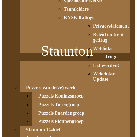
Speellocatie KNSB
Teamleiders
KNSB Ratings
Privacystatement
Beleid omtrent
gedrag
Staunton
Weblinks
Jeugd
Lid worden!
Wekelijkse
Update
Puzzels van de(ze) week
Puzzels Koningsgroep
Puzzels Torengroep
Puzzels Paardengroep
Puzzels Pionnengroep
Staunton T-shirt