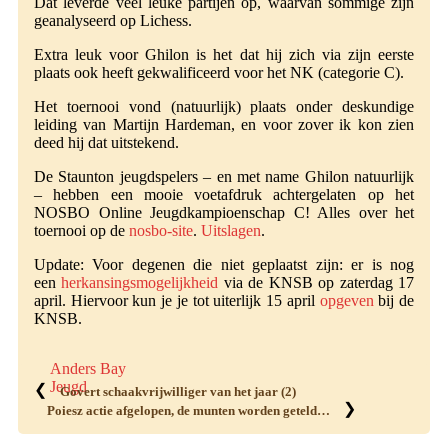
Dat leverde veel leuke partijen op, waarvan sommige zijn
geanalyseerd op Lichess.
Extra leuk voor Ghilon is het dat hij zich via zijn eerste
plaats ook heeft gekwalificeerd voor het NK (categorie C).
Het toernooi vond (natuurlijk) plaats onder deskundige
leiding van Martijn Hardeman, en voor zover ik kon zien
deed hij dat uitstekend.
De Staunton jeugdspelers – en met name Ghilon natuurlijk
– hebben een mooie voetafdruk achtergelaten op het
NOSBO Online Jeugdkampioenschap C! Alles over het
toernooi op de
nosbo-site
.
Uitslagen
.
Update: Voor degenen die niet geplaatst zijn: er is nog
een
herkansingsmogelijkheid
via de KNSB op zaterdag 17
april. Hiervoor kun je je tot uiterlijk 15 april
opgeven
bij de
KNSB.
Anders Bay
Jeugd
❮
Govert schaakvrijwilliger van het jaar (2)
❯
Poiesz actie afgelopen, de munten worden geteld…