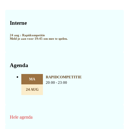
Primaire
Sidebar
Interne
24 aug : Rapidcompetitie
Meld je aan voor 19:45 om mee te spelen.
Agenda
RAPIDCOMPETITIE
MA
20:00 - 23:00
24 AUG
Hele agenda