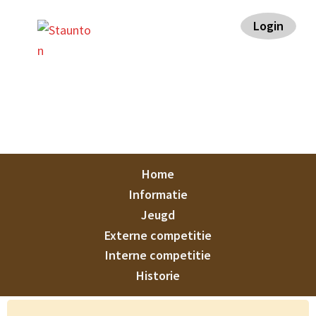
Spring
Door
Spring
Spring
Login
naar
naar
naar
naar
de
de
de
de
hoofdnavigatie
hoofd
eerste
voettekst
inhoud
sidebar
Staunton
Home
Informatie
Jeugd
Externe competitie
Interne competitie
Historie