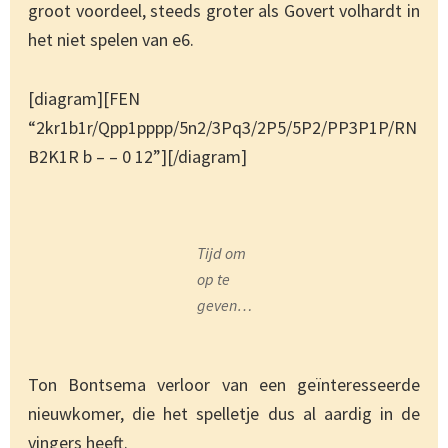
groot voordeel, steeds groter als Govert volhardt in
het niet spelen van e6.
[diagram][FEN
“2kr1b1r/Qpp1pppp/5n2/3Pq3/2P5/5P2/PP3P1P/RN
B2K1R b – – 0 12”][/diagram]
Tijd om
op te
geven…
Ton Bontsema verloor van een geïnteresseerde
nieuwkomer, die het spelletje dus al aardig in de
vingers heeft.