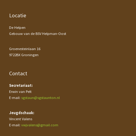
Footer
Locatie
De Helpen
Gebouw van de BSV Helpman-Oost
Groenesteinlaan 16
9722BX Groningen
Contact
Secretariaat:
Erwin van Pelt
E-mail:
sgstaun@sgstaunton.nl
Jeugdschaak:
Vincent Valens
E-mail:
vwjvalens@gmail.com