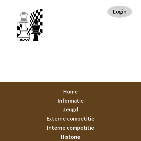
Spring
Door
Spring
Spring
Login
naar
naar
naar
naar
de
de
de
de
hoofdnavigatie
hoofd
eerste
voettekst
inhoud
sidebar
Staunton
Home
Informatie
Jeugd
Externe competitie
Interne competitie
Historie