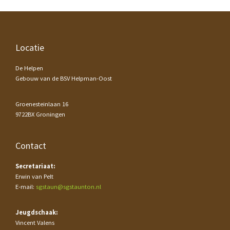
Footer
Locatie
De Helpen
Gebouw van de BSV Helpman-Oost
Groenesteinlaan 16
9722BX Groningen
Contact
Secretariaat:
Erwin van Pelt
E-mail:
sgstaun@sgstaunton.nl
Jeugdschaak:
Vincent Valens