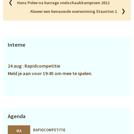
❮
Hans Polee na barrage snelschaakkampioen 2012
❯
Alweer een benauwde overwinning Staunton 1
Primaire
Interne
Sidebar
24 aug : Rapidcompetitie
Meld je aan voor 19:45 om mee te spelen.
Agenda
RAPIDCOMPETITIE
MA