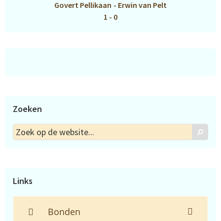
Govert Pellikaan
-
Erwin van Pelt
1 - 0
Zoeken
Zoek
Zoek
op
de
website...
Links
Bonden