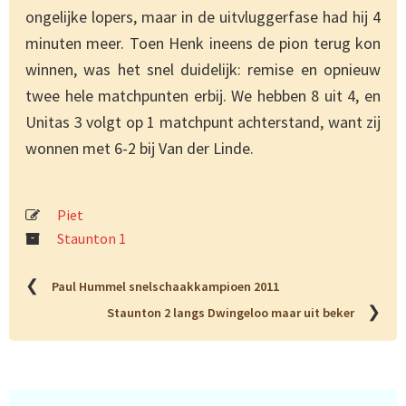
ongelijke lopers, maar in de uitvluggerfase had hij 4
minuten meer. Toen Henk ineens de pion terug kon
winnen, was het snel duidelijk: remise en opnieuw
twee hele matchpunten erbij. We hebben 8 uit 4, en
Unitas 3 volgt op 1 matchpunt achterstand, want zij
wonnen met 6-2 bij Van der Linde.
Piet
Staunton 1
❮
Paul Hummel snelschaakkampioen 2011
❯
Staunton 2 langs Dwingeloo maar uit beker
Primaire