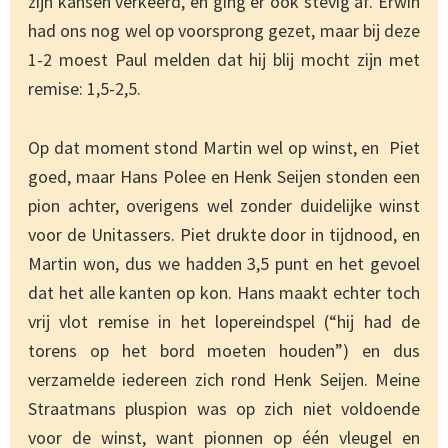
zijn kansen verkeerd, en ging er ook stevig af. Erwin
had ons nog wel op voorsprong gezet, maar bij deze
1-2 moest Paul melden dat hij blij mocht zijn met
remise: 1,5-2,5.
Op dat moment stond Martin wel op winst, en Piet
goed, maar Hans Polee en Henk Seijen stonden een
pion achter, overigens wel zonder duidelijke winst
voor de Unitassers. Piet drukte door in tijdnood, en
Martin won, dus we hadden 3,5 punt en het gevoel
dat het alle kanten op kon. Hans maakt echter toch
vrij vlot remise in het lopereindspel (“hij had de
torens op het bord moeten houden”) en dus
verzamelde iedereen zich rond Henk Seijen. Meine
Straatmans pluspion was op zich niet voldoende
voor de winst, want pionnen op één vleugel en