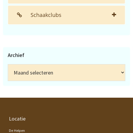
Schaakclubs
Archief
Archief
Footer
Locatie
De Helpen