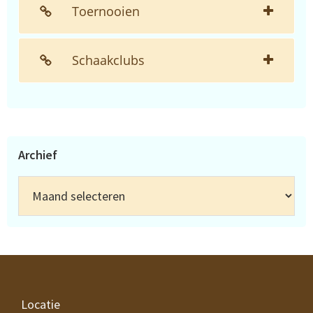
Toernooien
Schaakclubs
Archief
Archief
Footer
Locatie