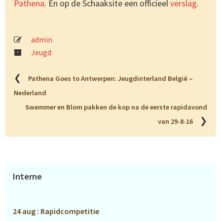
Pathena
. En op de Schaaksite een officieel
verslag
.
admin
Jeugd
❮
Pathena Goes to Antwerpen: Jeugdinterland België –
Nederland
Swemmer en Blom pakken de kop na de eerste rapidavond
❯
van 29-8-16
Primaire
Interne
Sidebar
24 aug : Rapidcompetitie