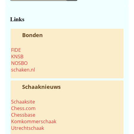
op
de
website...
Links
Bonden
FIDE
KNSB
NOSBO
schaken.nl
Schaaknieuws
Schaaksite
Chess.com
Chessbase
Komkommerschaak
Utrechtschaak