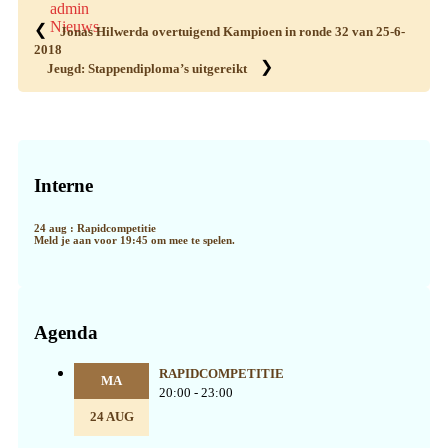
admin
Nieuws
❮
Jonas Hilwerda overtuigend Kampioen in ronde 32 van 25-6-
2018
❯
Jeugd: Stappendiploma’s uitgereikt
Primaire
Sidebar
Interne
24 aug : Rapidcompetitie
Meld je aan voor 19:45 om mee te spelen.
Agenda
RAPIDCOMPETITIE
MA
20:00 - 23:00
24 AUG