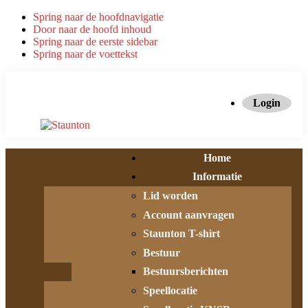
Spring naar de hoofdnavigatie
Door naar de hoofd inhoud
Spring naar de eerste sidebar
Spring naar de voettekst
Login
Home
Informatie
Lid worden
Account aanvragen
Staunton T-shirt
Bestuur
Bestuursberichten
Speellocatie