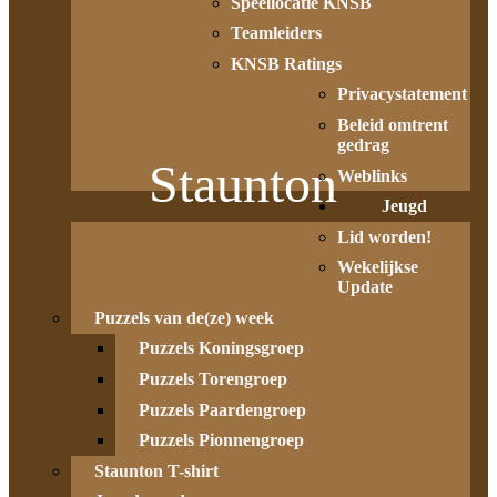
Speellocatie KNSB
Teamleiders
KNSB Ratings
Privacystatement
Beleid omtrent
gedrag
Staunton
Weblinks
Jeugd
Lid worden!
Wekelijkse
Update
Puzzels van de(ze) week
Puzzels Koningsgroep
Puzzels Torengroep
Puzzels Paardengroep
Puzzels Pionnengroep
Staunton T-shirt