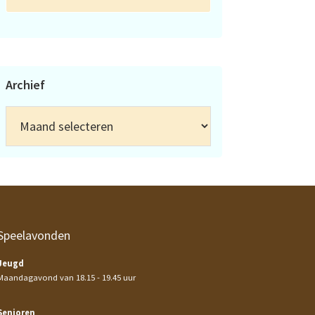
Archief
Archief
Speelavonden
Jeugd
Maandagavond van 18.15 - 19.45 uur
Senioren