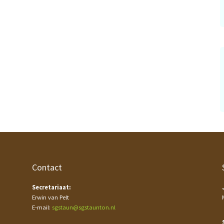
Contact
Secretariaat:
Erwin van Pelt
E-mail:
sgstaun@sgstaunton.nl