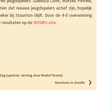
 jeugdspelers: Gianluca Cioffi, Matteo Petrelli,
n dat nieuwe jeugdspelers actief zijn, hopelijk
er bij Staunton blijft. Door de 4-0 overwinning
e resultaten op de
NOSBO-site
.
ag (update: verslag door Roelof Kroon)
❯
Kansloos in Zwolle