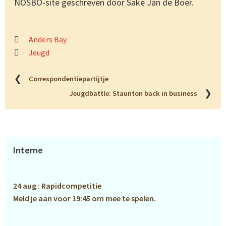
NOSBO-site geschreven door Sake Jan de Boer.
Anders Bay
Jeugd
❮
Correspondentiepartijtje
❯
Jeugdbattle: Staunton back in business
Primaire
Interne
Sidebar
24 aug : Rapidcompetitie
Meld je aan voor 19:45 om mee te spelen.