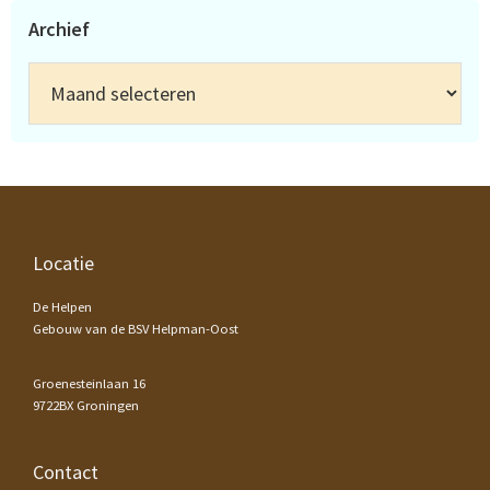
Archief
Archief
Footer
Locatie
De Helpen
Gebouw van de BSV Helpman-Oost
Groenesteinlaan 16
9722BX Groningen
Contact