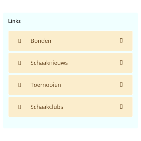
de
website...
Links
Bonden
Schaaknieuws
Toernooien
Schaakclubs