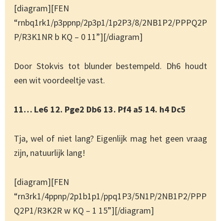
[diagram][FEN
“rnbq1rk1/p3ppnp/2p3p1/1p2P3/8/2NB1P2/PPPQ2P
P/R3K1NR b KQ – 0 11”][/diagram]
Door Stokvis tot blunder bestempeld. Dh6 houdt
een wit voordeeltje vast.
11… Le6 12. Pge2 Db6 13. Pf4 a5 14. h4 Dc5
Tja, wel of niet lang? Eigenlijk mag het geen vraag
zijn, natuurlijk lang!
[diagram][FEN
“rn3rk1/4ppnp/2p1b1p1/ppq1P3/5N1P/2NB1P2/PPP
Q2P1/R3K2R w KQ – 1 15”][/diagram]