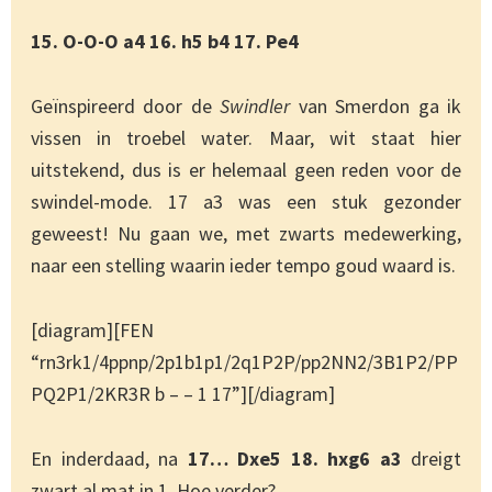
15. O-O-O a4 16. h5 b4 17. Pe4
Geïnspireerd door de
Swindler
van Smerdon ga ik
vissen in troebel water. Maar, wit staat hier
uitstekend, dus is er helemaal geen reden voor de
swindel-mode. 17 a3 was een stuk gezonder
geweest! Nu gaan we, met zwarts medewerking,
naar een stelling waarin ieder tempo goud waard is.
[diagram][FEN
“rn3rk1/4ppnp/2p1b1p1/2q1P2P/pp2NN2/3B1P2/PP
PQ2P1/2KR3R b – – 1 17”][/diagram]
En inderdaad, na
17… Dxe5 18. hxg6 a3
dreigt
zwart al mat in 1. Hoe verder?