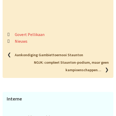
Govert Pellikaan
Nieuws
❮
Aankondiging Gambiettoernooi Staunton
NOJK: compleet Staunton-podium, maar geen
❯
kampioenschappen…
Primaire
Interne
Sidebar