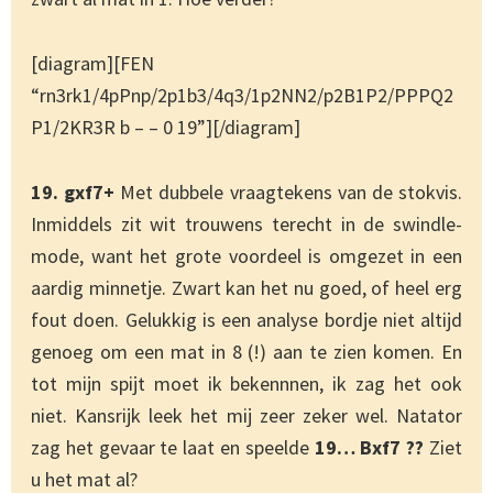
[diagram][FEN
“rn3rk1/4pPnp/2p1b3/4q3/1p2NN2/p2B1P2/PPPQ2
P1/2KR3R b – – 0 19”][/diagram]
19. gxf7+
Met dubbele vraagtekens van de stokvis.
Inmiddels zit wit trouwens terecht in de swindle-
mode, want het grote voordeel is omgezet in een
aardig minnetje. Zwart kan het nu goed, of heel erg
fout doen. Gelukkig is een analyse bordje niet altijd
genoeg om een mat in 8 (!) aan te zien komen. En
tot mijn spijt moet ik bekennnen, ik zag het ook
niet. Kansrijk leek het mij zeer zeker wel. Natator
zag het gevaar te laat en speelde
19… Bxf7 ??
Ziet
u het mat al?