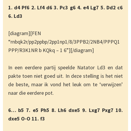
1. d4 Pf6 2. Lf4 d6 3. Pc3 g6 4. e4 Lg7 5. Dd2 c6
6. Ld3
[diagram][FEN
“rnbqk2r/pp2ppbp/2pp1np1/8/3PPB2/2NB4/PPPQ1
PPP/R3K1NR b KQkq – 1 6”][/diagram]
In een eerdere partij speelde Natator Ld3 en dat
pakte toen niet goed uit. In deze stelling is het niet
de beste, maar ik vond het leuk om te ‘verwijzen’
naar die eerdere pot.
6… b5 7. e5 Ph5 8. Lh6 dxe5 9. Lxg7 Pxg7 10.
dxe5 O-O 11. f3