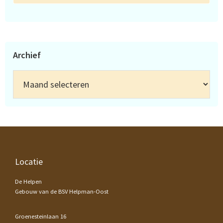
Archief
Archief
Footer
Locatie
De Helpen
Gebouw van de BSV Helpman-Oost
Groenesteinlaan 16