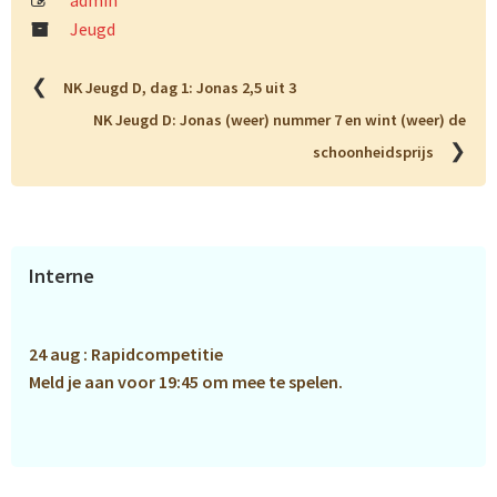
admin
Jeugd
❮
NK Jeugd D, dag 1: Jonas 2,5 uit 3
NK Jeugd D: Jonas (weer) nummer 7 en wint (weer) de
❯
schoonheidsprijs
Primaire
Interne
Sidebar
24 aug : Rapidcompetitie
Meld je aan voor 19:45 om mee te spelen.