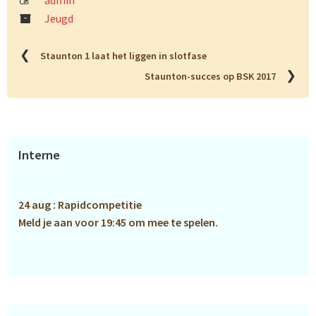
admin
Jeugd
❮
Staunton 1 laat het liggen in slotfase
❯
Staunton-succes op BSK 2017
Primaire
Interne
Sidebar
24 aug : Rapidcompetitie
Meld je aan voor 19:45 om mee te spelen.