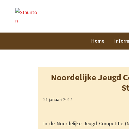
Spring
Door
Spring
Spring
Staunt
naar
naar
naar
naar
de
de
de
de
hoofdnavigatie
hoofd
eerste
voettekst
inhoud
sidebar
Home
Inform
Noordelijke Jeugd Co
S
21 januari 2017
In de Noordelijke Jeugd Competitie (