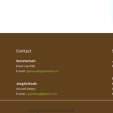
Contact
Secretariaat:
Erwin van Pelt
E-mail:
sgstaun@sgstaunton.nl
Jeugdschaak:
Vincent Valens
E-mail:
vwjvalens@gmail.com
Copyright SGStaunton © 2026