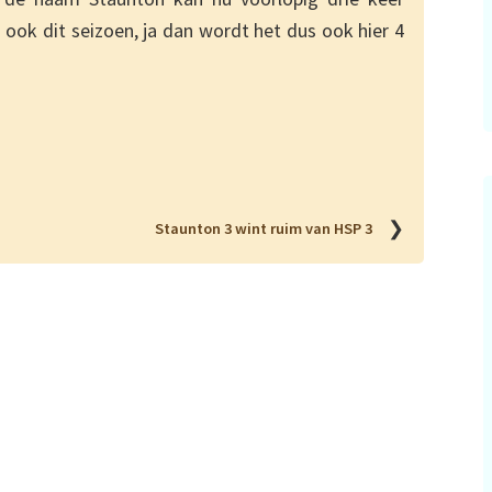
ook dit seizoen, ja dan wordt het dus ook hier 4
❯
Staunton 3 wint ruim van HSP 3