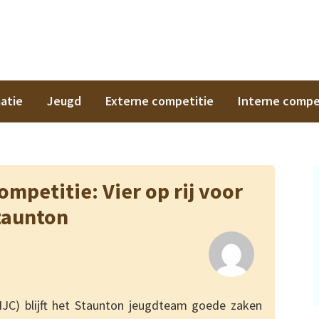
on
atie
Jeugd
Externe competitie
Interne compe
mpetitie: Vier op rij voor
taunton
NJC) blijft het Staunton jeugdteam goede zaken