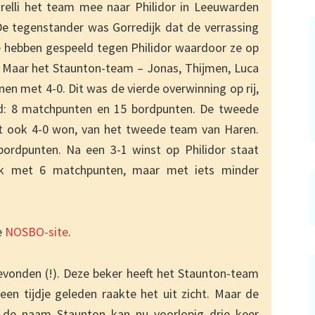
relli het team mee naar Philidor in Leeuwarden
e tegenstander was Gorredijk dat de verrassing
 te hebben gespeeld tegen Philidor waardoor ze op
 Maar het Staunton-team – Jonas, Thijmen, Luca
nnen met 4-0. Dit was de vierde overwinning op rij,
rd: 8 matchpunten en 15 bordpunten. De tweede
t ook 4-0 won, van het tweede team van Haren.
ordpunten. Na een 3-1 winst op Philidor staat
k met 6 matchpunten, maar met iets minder
e
NOSBO-site
.
evonden (!). Deze beker heeft het Staunton-team
en tijdje geleden raakte het uit zicht. Maar de
n de naam Staunton kan nu voorlopig drie keer