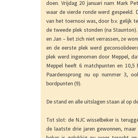
doen. Vrijdag 20 januari nam Mark Pet
waar de vierde ronde werd gespeeld. D
van het toernooi was, door b.v. gelijk
de tweede plek stonden (na Staunton).
en Jan – liet zich niet verrassen, ze wo
en de eerste plek werd geconsolidee
plek werd ingenomen door Meppel, da
Meppel heeft 6 matchpunten en 10,5 b
Paardensprong nu op nummer 3, oo
bordpunten (9).
De stand en alle uitslagen staan al op d
Tot slot: de NJC wisselbeker is terugg
de laatste drie jaren gewonnen, maar e
beker is gelukkig nu weer terecht e