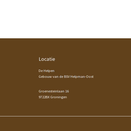
Footer
Locatie
De Helpen
Gebouw van de BSV Helpman-Oost
Groenesteinlaan 16
9722BX Groningen