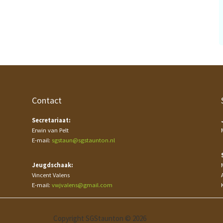
Contact
Secretariaat:
Erwin van Pelt
E-mail:
sgstaun@sgstaunton.nl
Jeugdschaak:
Vincent Valens
E-mail:
vwjvalens@gmail.com
Copyright SGStaunton © 2026