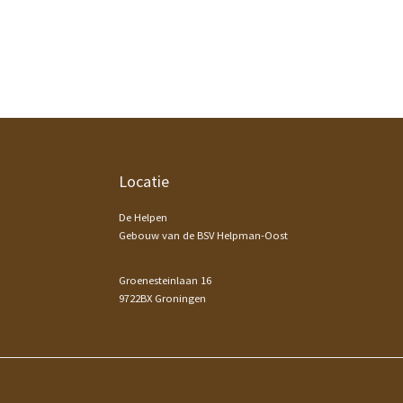
Footer
Locatie
De Helpen
Gebouw van de BSV Helpman-Oost
Groenesteinlaan 16
9722BX Groningen