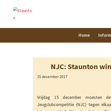
Spring
Door
Spring
Spring
Staunt
naar
naar
naar
naar
de
de
de
de
hoofdnavigatie
hoofd
eerste
voettekst
inhoud
sidebar
Home
Inform
NJC: Staunton win
15 december 2017
Vrijdag 15 december moesten de
Jeugclubcompetitie (NJC) tegen elkaar