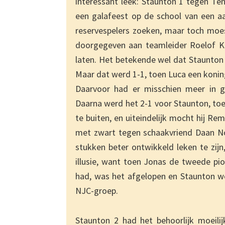
interessant leek: Staunton 1 tegen T
een galafeest op de school van een aa
reservespelers zoeken, maar toch moes
doorgegeven aan teamleider Roelof Kr
laten. Het betekende wel dat Staunton 
Maar dat werd 1-1, toen Luca een kon
Daarvoor had er misschien meer in g
Daarna werd het 2-1 voor Staunton, toe
te buiten, en uiteindelijk mocht hij R
met zwart tegen schaakvriend Daan No
stukken beter ontwikkeld leken te zijn
illusie, want toen Jonas de tweede p
had, was het afgelopen en Staunton w
NJC-groep.
Staunton 2 had het behoorlijk moeili