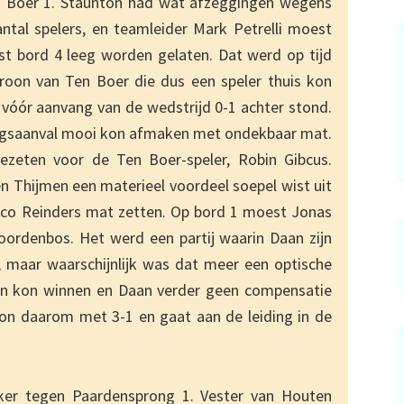
en Boer 1. Staunton had wat afzeggingen wegens
ntal spelers, en teamleider Mark Petrelli moest
t bord 4 leeg worden gelaten. Dat werd op tijd
oon van Ten Boer die dus een speler thuis kon
vóór aanvang van de wedstrijd 0-1 achter stond.
ingsaanval mooi kon afmaken met ondekbaar mat.
ezeten voor de Ten Boer-speler, Robin Gibcus.
n Thijmen een materieel voordeel soepel wist uit
emco Reinders mat zetten. Op bord 1 moest Jonas
ordenbos. Het werd een partij waarin Daan zijn
, maar waarschijnlijk was dat meer een optische
ion kon winnen en Daan verder geen compensatie
on daarom met 3-1 en gaat aan de leiding in de
jker tegen Paardensprong 1. Vester van Houten