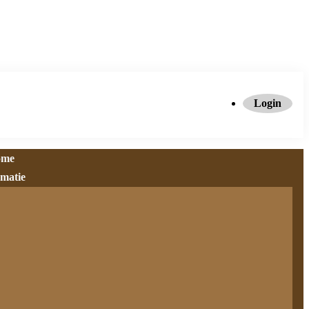
Login
ome
rmatie