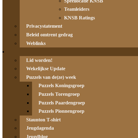
Speellocatie KNSB
Teamleiders
KNSB Ratings
Privacystatement
Beleid omtrent gedrag
Weblinks
Lid worden!
Wekelijkse Update
Puzzels van de(ze) week
Puzzels Koningsgroep
Puzzels Torengroep
Puzzels Paardengroep
Puzzels Pionnengroep
Staunton T-shirt
Jeugdagenda
Jeugdblog