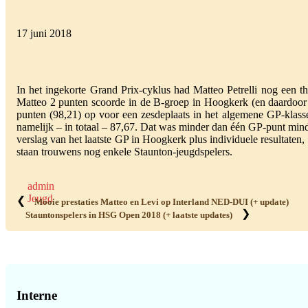
17 juni 2018
In het ingekorte Grand Prix-cyklus had Matteo Petrelli nog een
Matteo 2 punten scoorde in de B-groep in Hoogkerk (en daardoor
punten (98,21) op voor een zesdeplaats in het algemene GP-klass
namelijk – in totaal – 87,67. Dat was minder dan één GP-punt minde
verslag van het laatste GP in Hoogkerk plus individuele resultaten,
staan trouwens nog enkele Staunton-jeugdspelers.
admin
Jeugd
❮
Mooie prestaties Matteo en Levi op Interland NED-DUI (+ update)
❯
Stauntonspelers in HSG Open 2018 (+ laatste updates)
Primaire
Sidebar
Interne