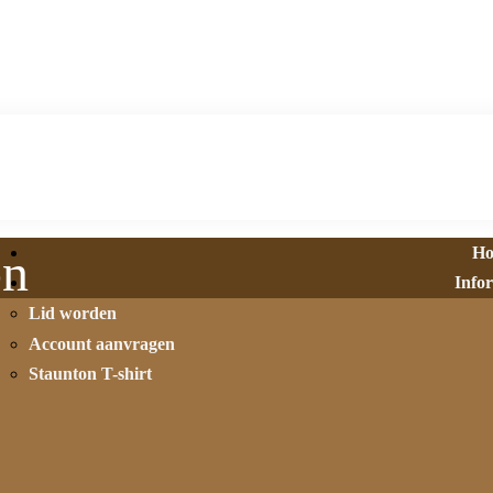
H
on
Info
Lid worden
Account aanvragen
Staunton T-shirt