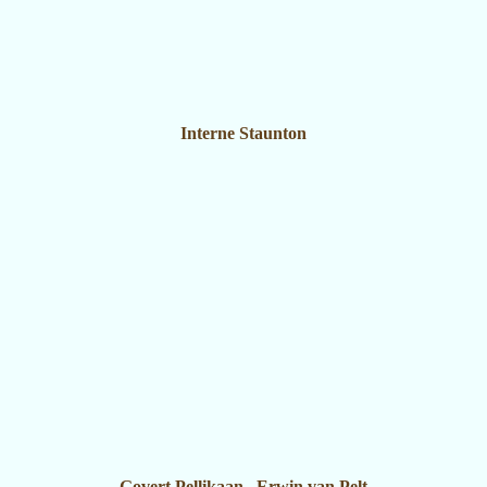
Interne Staunton
Govert Pellikaan
-
Erwin van Pelt