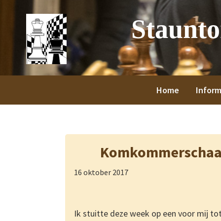
Spring
Door
Spring
Spring
Staunt
naar
naar
naar
naar
de
de
de
de
hoofdnavigatie
hoofd
eerste
voettekst
inhoud
sidebar
Home
Inform
Komkommerschaak
16 oktober 2017
Ik stuitte deze week op een voor mij t