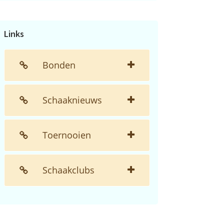
de
website...
Links
Bonden
Schaaknieuws
Toernooien
Schaakclubs