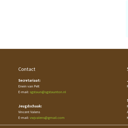
Contact
Secretariaat:
Erwin van Pelt
E-mail:
sgstaun@sgstaunton.nl
Jeugdschaak:
Vincent Valens
E-mail:
vwjvalens@gmail.com