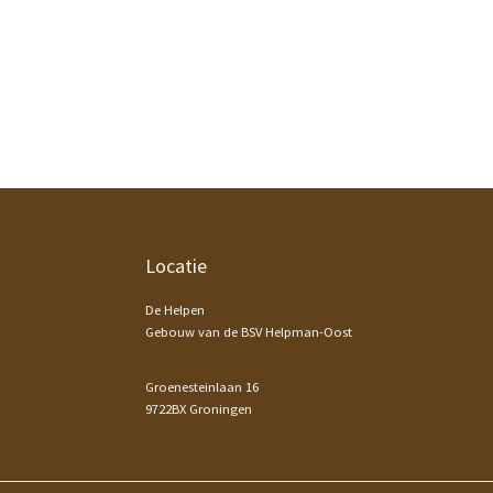
Footer
Locatie
De Helpen
Gebouw van de BSV Helpman-Oost
Groenesteinlaan 16
9722BX Groningen