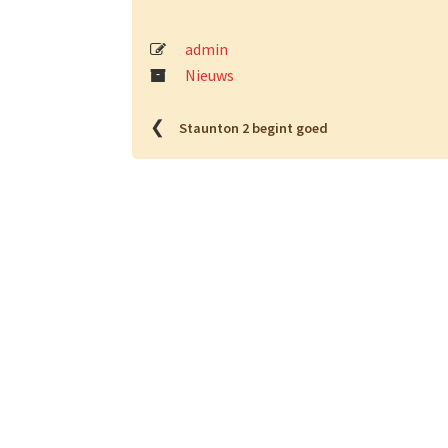
admin
Nieuws
❮
Staunton 2 begint goed