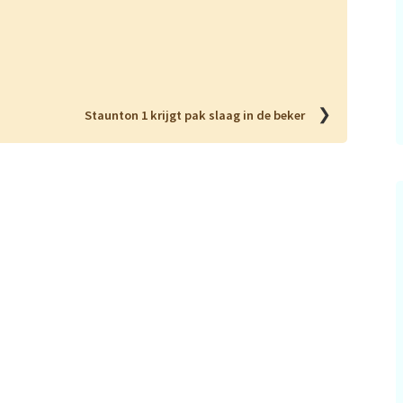
❯
Staunton 1 krijgt pak slaag in de beker