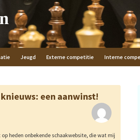
on
atie
Jeugd
Externe competitie
Interne compe
nieuws: een aanwinst!
ot op heden onbekende schaakwebsite, die wat mij