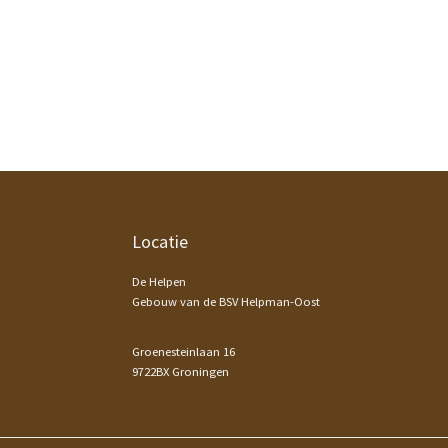
Footer
Locatie
De Helpen
Gebouw van de BSV Helpman-Oost
Groenesteinlaan 16
9722BX Groningen