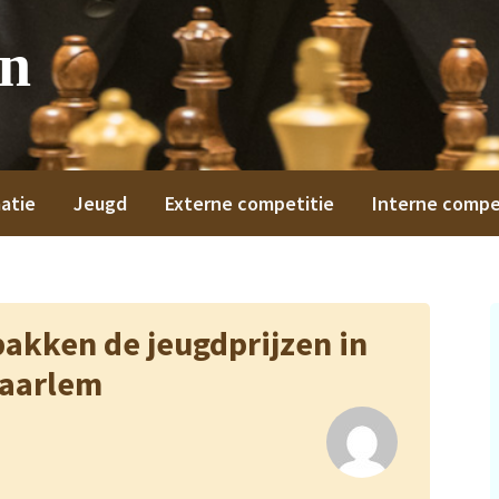
on
atie
Jeugd
Externe competitie
Interne compe
pakken de jeugdprijzen in
aarlem