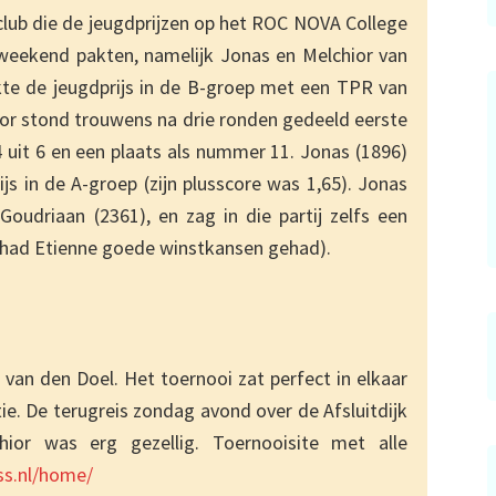
lub die de jeugdprijzen op het ROC NOVA College
weekend pakten, namelijk Jonas en Melchior van
akte de jeugdprijs in de B-groep met een TPR van
hior stond trouwens na drie ronden gedeeld eerste
 4 uit 6 en een plaats als nummer 11. Jonas (1896)
 in de A-groep (zijn plusscore was 1,65). Jonas
oudriaan (2361), en zag in die partij zelfs een
 had Etienne goede winstkansen gehad).
van den Doel. Het toernooi zat perfect in elkaar
tie. De terugreis zondag avond over de Afsluitdijk
or was erg gezellig. Toernooisite met alle
ss.nl/home/