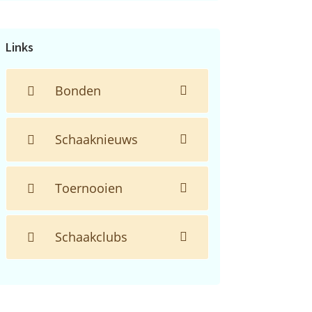
de
website...
Links
Bonden
Schaaknieuws
Toernooien
Schaakclubs