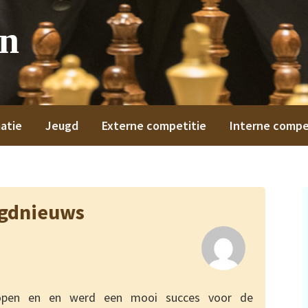
on
atie
Jeugd
Externe competitie
Interne compe
gdnieuws
open en en werd een mooi succes voor de