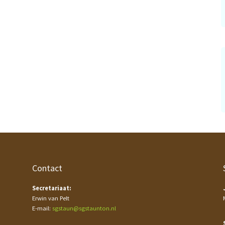
Contact
Secretariaat:
Erwin van Pelt
E-mail:
sgstaun@sgstaunton.nl