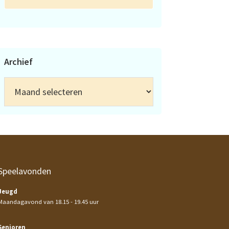
Archief
Archief
Speelavonden
Jeugd
Maandagavond van 18.15 - 19.45 uur
Senioren