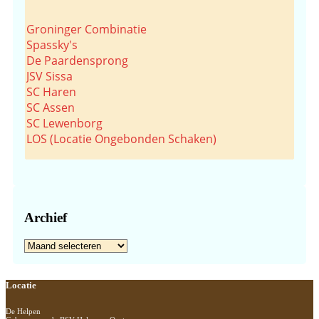
Groninger Combinatie
Spassky's
De Paardensprong
JSV Sissa
SC Haren
SC Assen
SC Lewenborg
LOS (Locatie Ongebonden Schaken)
Archief
Archief
Footer
Locatie
De Helpen