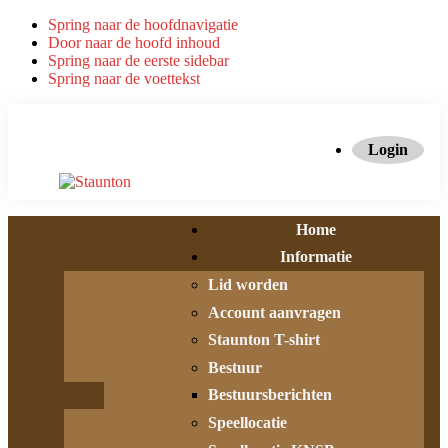
Spring naar de hoofdnavigatie
Door naar de hoofd inhoud
Spring naar de eerste sidebar
Spring naar de voettekst
Login
Home
Informatie
Lid worden
Account aanvragen
Staunton T-shirt
Bestuur
Bestuursberichten
Speellocatie