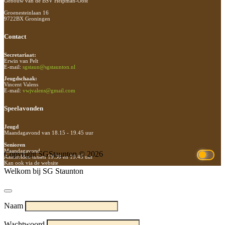
Gebouw van de BSV Helpman-Oost
Groenesteinlaan 16
9722BX Groningen
Contact
Secretariaat:
Erwin van Pelt
E-mail:
sgstaun@sgstaunton.nl
Jeugdschaak:
Vincent Valens
E-mail:
vwjvalens@gmail.com
Speelavonden
Jeugd
Maandagavond van 18.15 - 19.45 uur
Senioren
Maandagavond
Copyright SGStaunton © 2026
Aanmelden tussen 19.30 en 19.45 uur
Kan ook via de website
Welkom bij SG Staunton
Naam
Wachtwoord