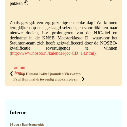
pakken 🙂
Zoals gezegd: een erg gezellige en leuke dag! We kunnen
terugkijken op een geslaagd seizoen, en vooruitkijken naar
nieuwe doelen, b.v. prolongeren van de NJC-titel en
deelname in de KNSB Meesterklasse D, waarvoor het
Staunton-team zich heeft gekwalificeerd door de NOSBO-
kwalificatie (overtuigend) te winnen
(
http://www.nosbo.nl/kalender/jcc-CD_14.html
).
admin
Jeugd
❮
Joop Hummel wint Ijmunden Vierkamp
❯
Paul Hummel drievoudig clubkampioen
Primaire
Sidebar
Interne
24 aug : Rapidcompetitie