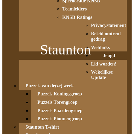
Speellocatie KNSB
Teamleiders
KNSB Ratings
Privacystatement
Beleid omtrent
gedrag
Staunton
Weblinks
Jeugd
Lid worden!
Wekelijkse
Update
Puzzels van de(ze) week
Puzzels Koningsgroep
Puzzels Torengroep
Puzzels Paardengroep
Puzzels Pionnengroep
Staunton T-shirt