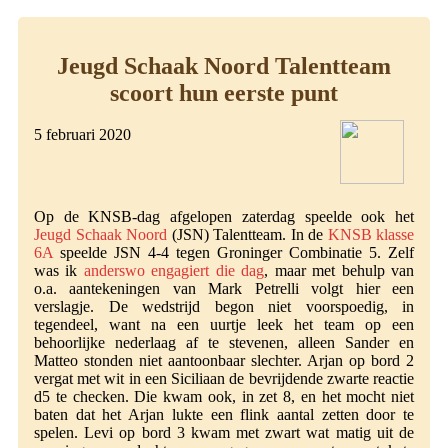
Jeugd Schaak Noord Talentteam
scoort hun eerste punt
5 februari 2020
Op de KNSB-dag afgelopen zaterdag speelde ook het
Jeugd Schaak Noord
(JSN) Talentteam. In de
KNSB klasse
6A
speelde JSN 4-4 tegen Groninger Combinatie 5. Zelf
was ik
anderswo engagiert die dag
, maar met behulp van
o.a. aantekeningen van Mark Petrelli volgt hier een
verslagje. De wedstrijd begon niet voorspoedig, in
tegendeel, want na een uurtje leek het team op een
behoorlijke nederlaag af te stevenen, alleen Sander en
Matteo stonden niet aantoonbaar slechter. Arjan op bord 2
vergat met wit in een Siciliaan de bevrijdende zwarte reactie
d5 te checken. Die kwam ook, in zet 8, en het mocht niet
baten dat het Arjan lukte een flink aantal zetten door te
spelen. Levi op bord 3 kwam met zwart wat matig uit de