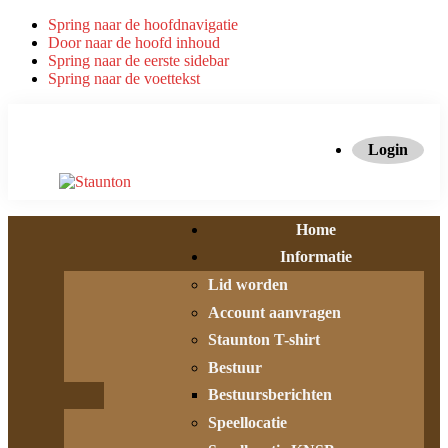
Spring naar de hoofdnavigatie
Door naar de hoofd inhoud
Spring naar de eerste sidebar
Spring naar de voettekst
Login
Home
Informatie
Lid worden
Account aanvragen
Staunton T-shirt
Bestuur
Bestuursberichten
Speellocatie