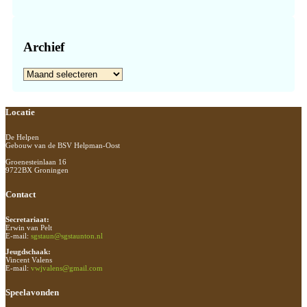
Archief
Archief
Footer
Locatie
De Helpen
Gebouw van de BSV Helpman-Oost
Groenesteinlaan 16
9722BX Groningen
Contact
Secretariaat:
Erwin van Pelt
E-mail:
sgstaun@sgstaunton.nl
Jeugdschaak:
Vincent Valens
E-mail:
vwjvalens@gmail.com
Speelavonden