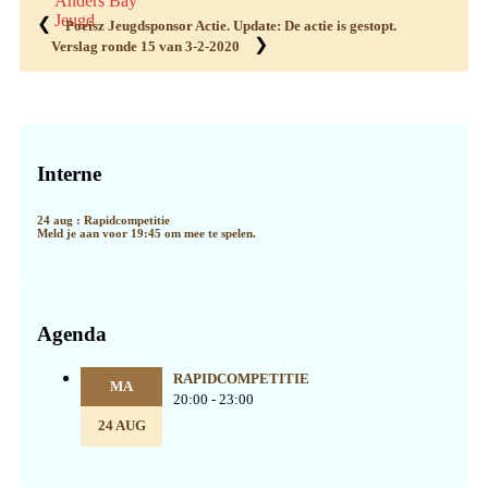
Anders Bay
Jeugd
❮
Poeisz Jeugdsponsor Actie. Update: De actie is gestopt.
❯
Verslag ronde 15 van 3-2-2020
Primaire
Sidebar
Interne
24 aug : Rapidcompetitie
Meld je aan voor 19:45 om mee te spelen.
Agenda
RAPIDCOMPETITIE
MA
20:00 - 23:00
24 AUG