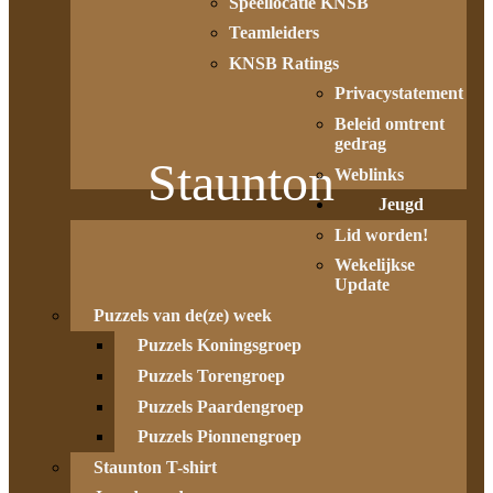
Speellocatie KNSB
Teamleiders
KNSB Ratings
Privacystatement
Beleid omtrent
gedrag
Staunton
Weblinks
Jeugd
Lid worden!
Wekelijkse
Update
Puzzels van de(ze) week
Puzzels Koningsgroep
Puzzels Torengroep
Puzzels Paardengroep
Puzzels Pionnengroep
Staunton T-shirt