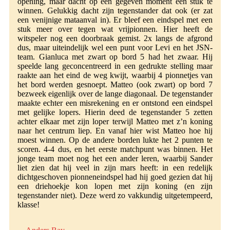
opening, maar dacht op een gegeven moment een stuk te
winnen. Gelukkig dacht zijn tegenstander dat ook (er zat
een venijnige mataanval in). Er bleef een eindspel met een
stuk meer over tegen wat vrijpionnen. Hier heeft de
witspeler nog een doorbraak gemist. 2x langs de afgrond
dus, maar uiteindelijk wel een punt voor Levi en het JSN-
team. Gianluca met zwart op bord 5 had het zwaar. Hij
speelde lang geconcentreerd in een gedrukte stelling maar
raakte aan het eind de weg kwijt, waarbij 4 pionnetjes van
het bord werden gesnoept. Matteo (ook zwart) op bord 7
bezweek eigenlijk over de lange diagonaal. De tegenstander
maakte echter een misrekening en er ontstond een eindspel
met gelijke lopers. Hierin deed de tegenstander 5 zetten
achter elkaar met zijn loper terwijl Matteo met z’n koning
naar het centrum liep. En vanaf hier wist Matteo hoe hij
moest winnen. Op de andere borden lukte het 2 punten te
scoren. 4-4 dus, en het eerste matchpunt was binnen. Het
jonge team moet nog het een ander leren, waarbij Sander
liet zien dat hij veel in zijn mars heeft: in een redelijk
dichtgeschoven pionneneindspel had hij goed gezien dat hij
een driehoekje kon lopen met zijn koning (en zijn
tegenstander niet). Deze werd zo vakkundig uitgetempeerd,
klasse!