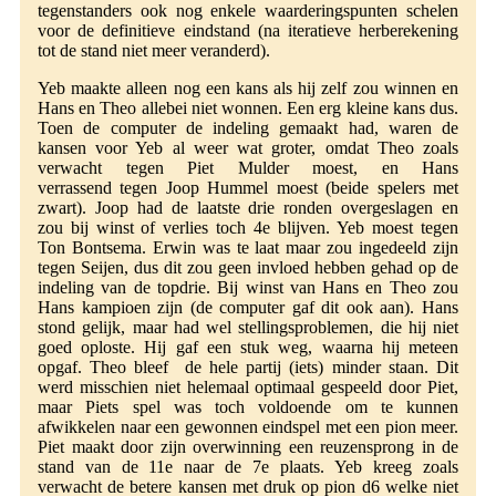
tegenstanders ook nog enkele waarderingspunten schelen
voor de definitieve eindstand (na iteratieve herberekening
tot de stand niet meer veranderd).
Yeb maakte alleen nog een kans als hij zelf zou winnen en
Hans en Theo allebei niet wonnen. Een erg kleine kans dus.
Toen de computer de indeling gemaakt had, waren de
kansen voor Yeb al weer wat groter, omdat Theo zoals
verwacht tegen Piet Mulder moest, en Hans
verrassend tegen Joop Hummel moest (beide spelers met
zwart). Joop had de laatste drie ronden overgeslagen en
zou bij winst of verlies toch 4e blijven. Yeb moest tegen
Ton Bontsema. Erwin was te laat maar zou ingedeeld zijn
tegen Seijen, dus dit zou geen invloed hebben gehad op de
indeling van de topdrie. Bij winst van Hans en Theo zou
Hans kampioen zijn (de computer gaf dit ook aan). Hans
stond gelijk, maar had wel stellingsproblemen, die hij niet
goed oploste. Hij gaf een stuk weg, waarna hij meteen
opgaf. Theo bleef de hele partij (iets) minder staan. Dit
werd misschien niet helemaal optimaal gespeeld door Piet,
maar Piets spel was toch voldoende om te kunnen
afwikkelen naar een gewonnen eindspel met een pion meer.
Piet maakt door zijn overwinning een reuzensprong in de
stand van de 11e naar de 7e plaats. Yeb kreeg zoals
verwacht de betere kansen met druk op pion d6 welke niet