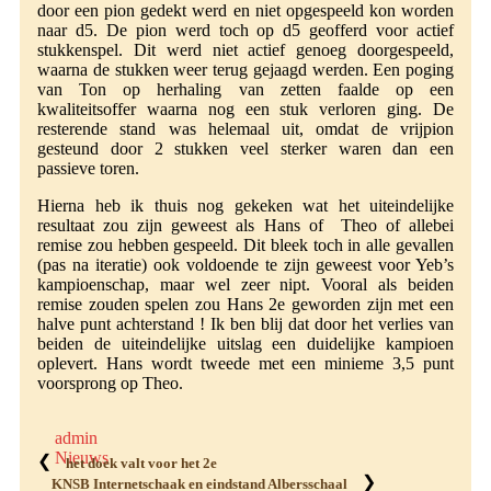
door een pion gedekt werd en niet opgespeeld kon worden
naar d5. De pion werd toch op d5 geofferd voor actief
stukkenspel. Dit werd niet actief genoeg doorgespeeld,
waarna de stukken weer terug gejaagd werden. Een poging
van Ton op herhaling van zetten faalde op een
kwaliteitsoffer waarna nog een stuk verloren ging. De
resterende stand was helemaal uit, omdat de vrijpion
gesteund door 2 stukken veel sterker waren dan een
passieve toren.
Hierna heb ik thuis nog gekeken wat het uiteindelijke
resultaat zou zijn geweest als Hans of Theo of allebei
remise zou hebben gespeeld. Dit bleek toch in alle gevallen
(pas na iteratie) ook voldoende te zijn geweest voor Yeb’s
kampioenschap, maar wel zeer nipt. Vooral als beiden
remise zouden spelen zou Hans 2e geworden zijn met een
halve punt achterstand ! Ik ben blij dat door het verlies van
beiden de uiteindelijke uitslag een duidelijke kampioen
oplevert. Hans wordt tweede met een minieme 3,5 punt
voorsprong op Theo.
admin
Nieuws
❮
het doek valt voor het 2e
❯
KNSB Internetschaak en eindstand Albersschaal