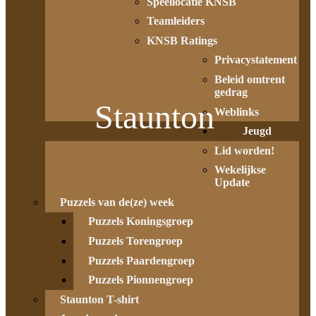
Speellocatie KNSB
Teamleiders
KNSB Ratings
Privacystatement
Beleid omtrent
gedrag
Staunton
Weblinks
Jeugd
Lid worden!
Wekelijkse
Update
Puzzels van de(ze) week
Puzzels Koningsgroep
Puzzels Torengroep
Puzzels Paardengroep
Puzzels Pionnengroep
Staunton T-shirt