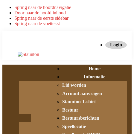
Spring naar de hoofdnavigatie
Door naar de hoofd inhoud
Spring naar de eerste sidebar
Spring naar de voettekst
Login
Home
Informatie
Lid worden
Account aanvragen
Staunton T-shirt
Bestuur
Bestuursberichten
Speellocatie