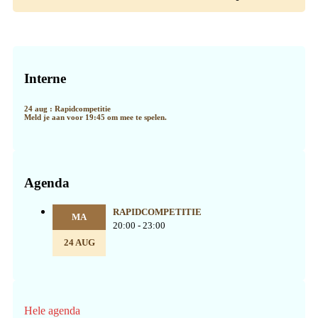
Primaire
Sidebar
Interne
24 aug : Rapidcompetitie
Meld je aan voor 19:45 om mee te spelen.
Agenda
RAPIDCOMPETITIE
MA
20:00 - 23:00
24 AUG
Hele agenda