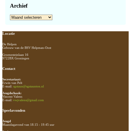
Archief
Archief
Footer
Locatie
De Helpen
Gebouw van de BSV Helpman-Oost
Groenesteinlaan 16
9722BX Groningen
Contact
Secretariaat:
Erwin van Pelt
E-mail:
sgstaun@sgstaunton.nl
Jeugdschaak:
Vincent Valens
E-mail:
vwjvalens@gmail.com
Speelavonden
Jeugd
Maandagavond van 18.15 - 19.45 uur