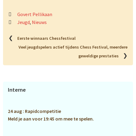
Govert Pellikaan
Jeugd
,
Nieuws
❮
Eerste winnaars Chessfestival
Veel jeugdspelers actief tijdens Chess Festival, meerdere
❯
geweldige prestaties
Primaire
Interne
Sidebar
24 aug : Rapidcompetitie
Meld je aan voor 19:45 om mee te spelen.