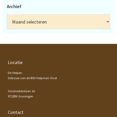
Archief
Archief
Footer
Locatie
De Helpen
Gebouw van de BSV Helpman-Oost
Groenesteinlaan 16
9722BX Groningen
Contact