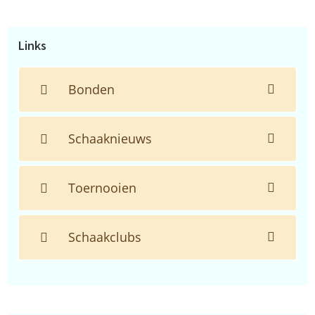
de
website...
Links
Bonden
Schaaknieuws
Toernooien
Schaakclubs