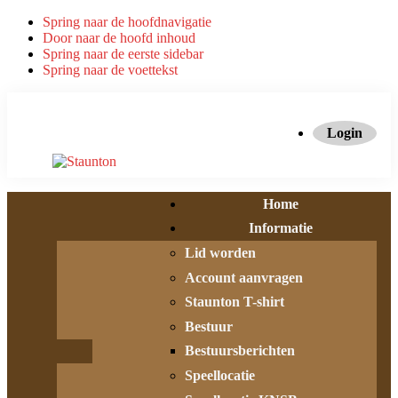
Spring naar de hoofdnavigatie
Door naar de hoofd inhoud
Spring naar de eerste sidebar
Spring naar de voettekst
Login
Home
Informatie
Lid worden
Account aanvragen
Staunton T-shirt
Bestuur
Bestuursberichten
Speellocatie