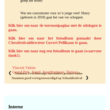
greep het brons!
Wat een concentratie voor zo’n jonge vent! Henry
(geboren in 2018) gaat het vast ver schoppen.
Klik hier om naar de toernooipagina met de uitslagen te
gaan.
Klik hier om naar het fotoalbum gemaakt door
Chessfestivaldirecteur Govert Pellikaan te gaan.
Klik hier om naar nog een fotoalbum te gaan (waarvoor
dank!).
Vincent Valens
Grand Prix
,
Jeugd
,
Jeugdtoernooi
,
Nieuws
❮
Staunton 2 verliest nipt van andere promovendus
❯
Staunton goed vertegenwoordigd op Schaakfestival
Primaire
Sidebar
Interne