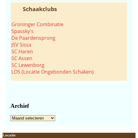
Schaakclubs
Groninger Combinatie
Spassky's
De Paardensprong
JSV Sissa
SC Haren
SC Assen
SC Lewenborg
LOS (Locatie Ongebonden Schaken)
Archief
Archief
Footer
Locatie