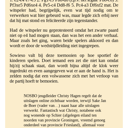
Pf3xe5 Pd6xe4 4. Pe5-c4 Dd8-f6 5. Pc4-a3 Df6xf2 mat. De
witspeler had, begrijpelijk, even wat tijd nodig om te
verwerken wat hier gebeurd was, maar legde zich erbij neer
dat hij mat stond en feliciteerde zijn tegenstander.
Had de witspeler nu geprotesteerd omdat het zwarte paard
niet op e4 had mogen staan, dan was het een ander verhaal.
Maar zoals het ging, waren beide spelers akkoord en dan
wordt er door de wedstrijdleiding niet ingegrepen.
Sowieso valt bij deze toernooien op hoe sportief de
kinderen spelen. Doet iemand een zet die niet kan omdat
hij/zij schaak staat, dan wordt bijna altijd de klok weer
ingedrukt en even aangegeven wat er aan de hand is. Het is
zelden nodig dat een volwassene zich met het verloop van
de partij hoeft te bemoeien.
NOSBO jeugdleider Christy Hagen regelt dat de
uitslagen online zichtbaar worden, terwijl Sake Jan
de Boer (vader van…) naast haar alle uitslagen
verwerkt. Fantastisch wat Christy, notabene ook
nog wonende op Schier (afgelegen eiland ten
noorden van provincie Groningen, vreemd genoeg
onderdeel van provincie Friesland), allemaal voor