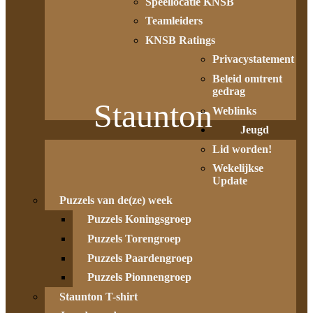
Speellocatie KNSB
Teamleiders
KNSB Ratings
Privacystatement
Beleid omtrent
gedrag
Staunton
Weblinks
Jeugd
Lid worden!
Wekelijkse
Update
Puzzels van de(ze) week
Puzzels Koningsgroep
Puzzels Torengroep
Puzzels Paardengroep
Puzzels Pionnengroep
Staunton T-shirt