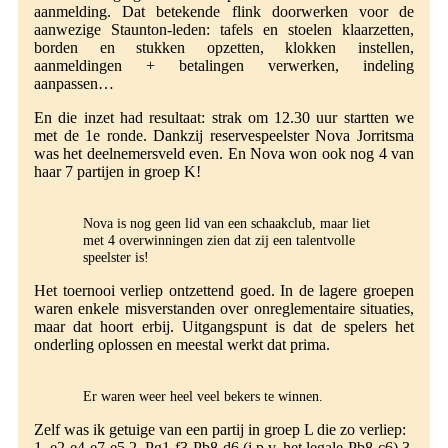
aanmelding. Dat betekende flink doorwerken voor de
aanwezige Staunton-leden: tafels en stoelen klaarzetten,
borden en stukken opzetten, klokken instellen,
aanmeldingen + betalingen verwerken, indeling
aanpassen…
En die inzet had resultaat: strak om 12.30 uur startten we
met de 1e ronde. Dankzij reservespeelster Nova Jorritsma
was het deelnemersveld even. En Nova won ook nog 4 van
haar 7 partijen in groep K!
Nova is nog geen lid van een schaakclub, maar liet
met 4 overwinningen zien dat zij een talentvolle
speelster is!
Het toernooi verliep ontzettend goed. In de lagere groepen
waren enkele misverstanden over onreglementaire situaties,
maar dat hoort erbij. Uitgangspunt is dat de spelers het
onderling oplossen en meestal werkt dat prima.
Er waren weer heel veel bekers te winnen.
Zelf was ik getuige van een partij in groep L die zo verliep:
1. e2-e4 e7-e5 2. Pg1-f3 Pb8-d6 (i.p.v. het legale Pb8-c6) 3.