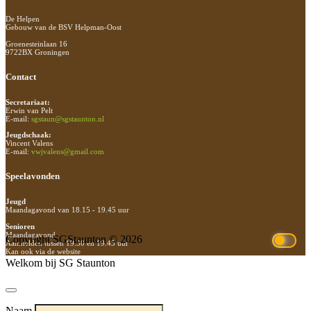
De Helpen
Gebouw van de BSV Helpman-Oost
Groenesteinlaan 16
9722BX Groningen
Contact
Secretariaat:
Erwin van Pelt
E-mail:
sgstaun@sgstaunton.nl
Jeugdschaak:
Vincent Valens
E-mail:
vwjvalens@gmail.com
Speelavonden
Jeugd
Maandagavond van 18.15 - 19.45 uur
Senioren
Maandagavond
Copyright SGStaunton © 2026
Aanmelden tussen 19.30 en 19.45 uur
Kan ook via de website
Welkom bij SG Staunton
Naam