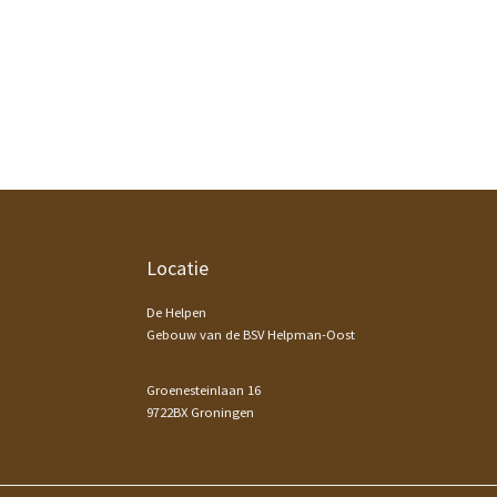
Footer
Locatie
De Helpen
Gebouw van de BSV Helpman-Oost
Groenesteinlaan 16
9722BX Groningen