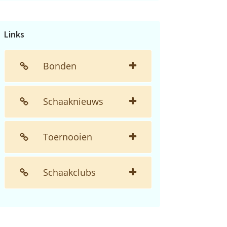
de
website...
Links
Bonden
Schaaknieuws
Toernooien
Schaakclubs