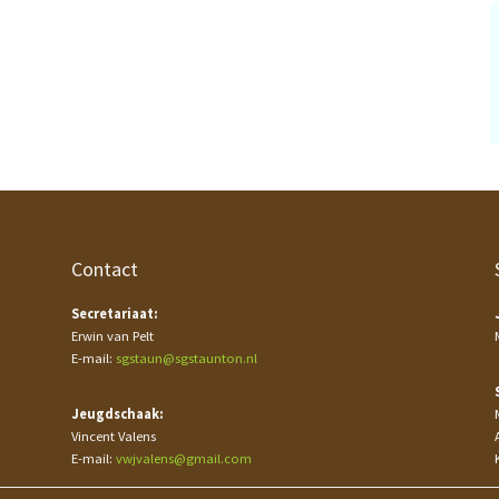
Contact
Secretariaat:
Erwin van Pelt
E-mail:
sgstaun@sgstaunton.nl
Jeugdschaak:
Vincent Valens
E-mail:
vwjvalens@gmail.com