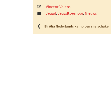
Vincent Valens
Jeugd
,
Jeugdtoernooi
,
Nieuws
❮
Eli Alia Nederlands kampioen snelschaken