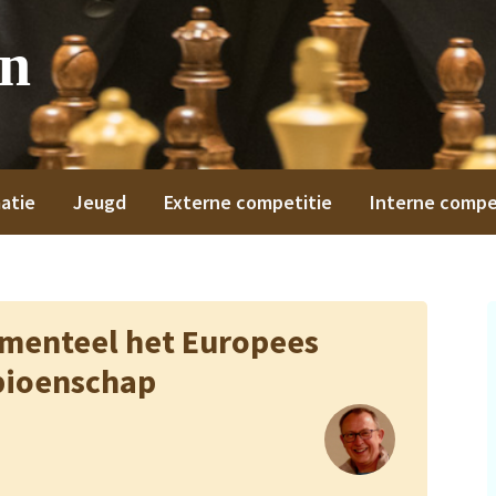
on
atie
Jeugd
Externe competitie
Interne compe
menteel het Europees
ioenschap