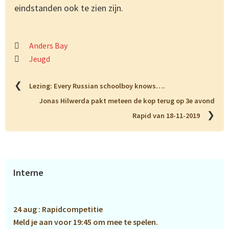
eindstanden ook te zien zijn.
Anders Bay
Jeugd
❮
Lezing: Every Russian schoolboy knows….
Jonas Hilwerda pakt meteen de kop terug op 3e avond
❯
Rapid van 18-11-2019
Primaire
Interne
Sidebar
24 aug : Rapidcompetitie
Meld je aan voor 19:45 om mee te spelen.