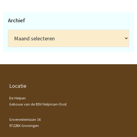
Archief
Archief
Footer
Locatie
De Helpen
Gebouw van de BSV Helpman-Oost
Groenesteinlaan 16
9722BX Groningen