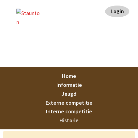
Spring
Door
Spring
Spring
Login
naar
naar
naar
naar
de
de
de
de
hoofdnavigatie
hoofd
eerste
voettekst
inhoud
sidebar
Staunton
Home
Informatie
Jeugd
Externe competitie
Interne competitie
Historie