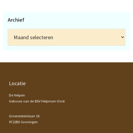
Archief
Archief
Footer
Locatie
De Helpen
Gebouw van de BSV Helpman-Oost
Groenesteinlaan 16
9722BX Groningen