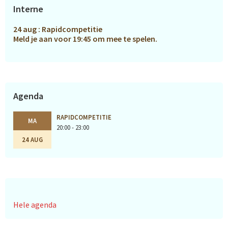
Primaire
Interne
Sidebar
24 aug : Rapidcompetitie
Meld je aan voor 19:45 om mee te spelen.
Agenda
RAPIDCOMPETITIE
MA
20:00 - 23:00
24 AUG
Hele agenda