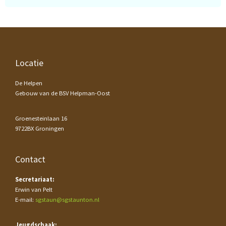
Footer
Locatie
De Helpen
Gebouw van de BSV Helpman-Oost
Groenesteinlaan 16
9722BX Groningen
Contact
Secretariaat:
Erwin van Pelt
E-mail:
sgstaun@sgstaunton.nl
Jeugdschaak: