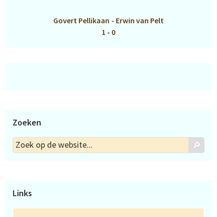
Govert Pellikaan
-
Erwin van Pelt
1 - 0
Zoeken
Zoek
Zoek
op
de
website...
Links