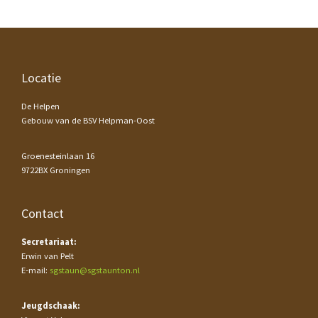
Footer
Locatie
De Helpen
Gebouw van de BSV Helpman-Oost
Groenesteinlaan 16
9722BX Groningen
Contact
Secretariaat:
Erwin van Pelt
E-mail:
sgstaun@sgstaunton.nl
Jeugdschaak: