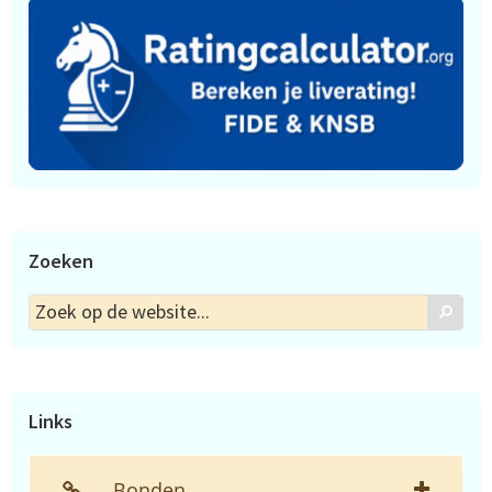
Zoeken
Zoek
Zoek
op
de
website...
Links
Bonden