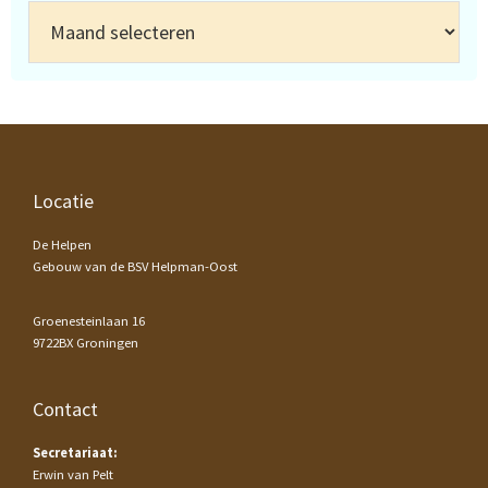
Archief
Footer
Locatie
De Helpen
Gebouw van de BSV Helpman-Oost
Groenesteinlaan 16
9722BX Groningen
Contact
Secretariaat:
Erwin van Pelt