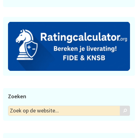
Zoeken
Zoek
Zoek
op
de
website...