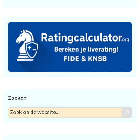
Zoeken
Zoek
Zoek
op
de
website...