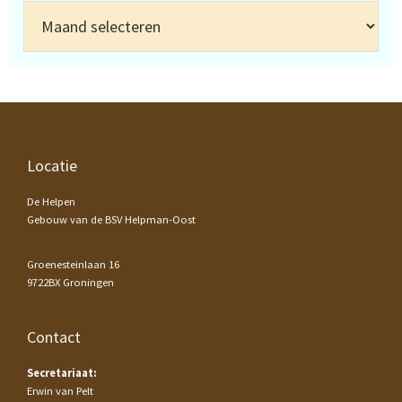
Archief
Footer
Locatie
De Helpen
Gebouw van de BSV Helpman-Oost
Groenesteinlaan 16
9722BX Groningen
Contact
Secretariaat:
Erwin van Pelt