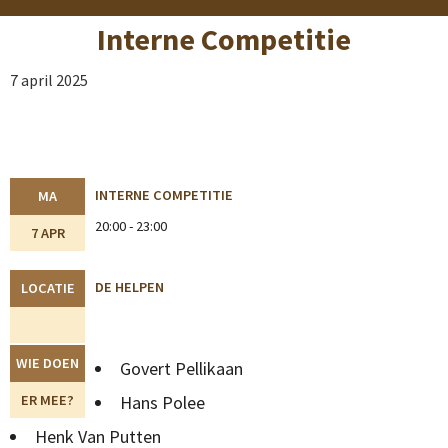
Interne Competitie
7 april 2025
INTERNE COMPETITIE
MA
20:00 - 23:00
7 APR
DE HELPEN
LOCATIE
WIE DOEN
Govert Pellikaan
ER MEE?
Hans Polee
Henk Van Putten