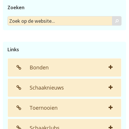
Zoeken
Zoek
Zoek
op
de
website...
Links
Bonden
Schaaknieuws
Toernooien
Schaakclubs