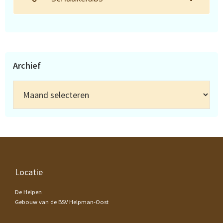
Archief
Archief
Footer
Locatie
De Helpen
Gebouw van de BSV Helpman-Oost