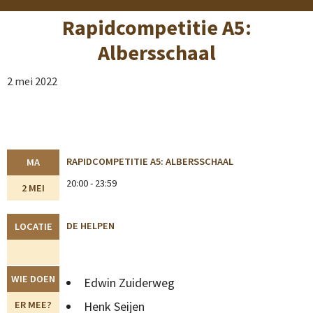
Rapidcompetitie A5:
Albersschaal
2 mei 2022
RAPIDCOMPETITIE A5: ALBERSSCHAAL
MA
20:00 - 23:59
2 MEI
DE HELPEN
LOCATIE
WIE DOEN
Edwin Zuiderweg
ER MEE?
Henk Seijen