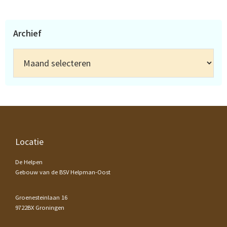
Archief
Archief
Footer
Locatie
De Helpen
Gebouw van de BSV Helpman-Oost
Groenesteinlaan 16
9722BX Groningen