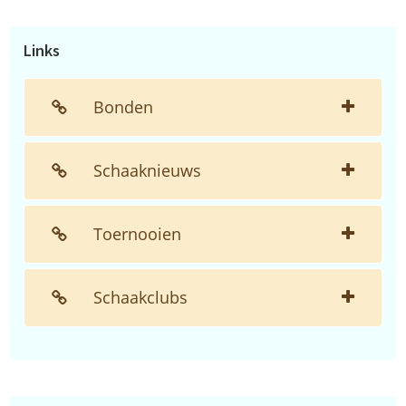
website...
Links
Bonden
Schaaknieuws
Toernooien
Schaakclubs