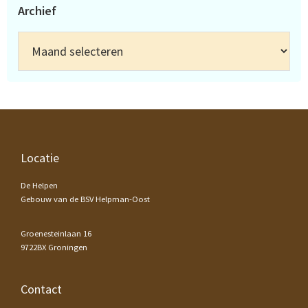
Archief
Archief
Footer
Locatie
De Helpen
Gebouw van de BSV Helpman-Oost
Groenesteinlaan 16
9722BX Groningen
Contact