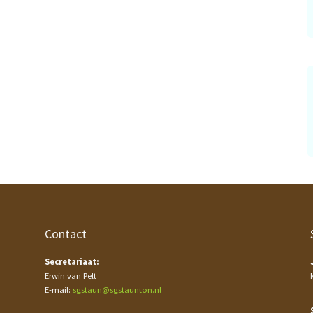
Contact
Secretariaat:
Erwin van Pelt
E-mail:
sgstaun@sgstaunton.nl