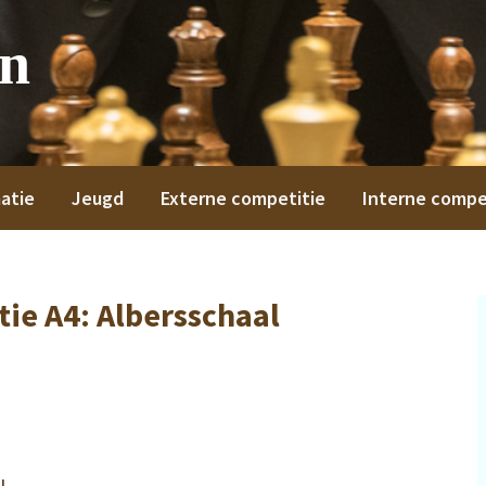
on
atie
Jeugd
Externe competitie
Interne compe
ie A4: Albersschaal
AL