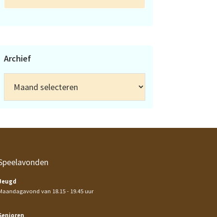
Archief
Archief
Speelavonden
Jeugd
Maandagavond van 18.15 - 19.45 uur
Senioren