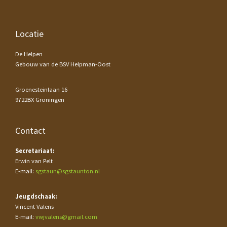
Footer
Locatie
De Helpen
Gebouw van de BSV Helpman-Oost
Groenesteinlaan 16
9722BX Groningen
Contact
Secretariaat:
Erwin van Pelt
E-mail:
sgstaun@sgstaunton.nl
Jeugdschaak:
Vincent Valens
E-mail:
vwjvalens@gmail.com