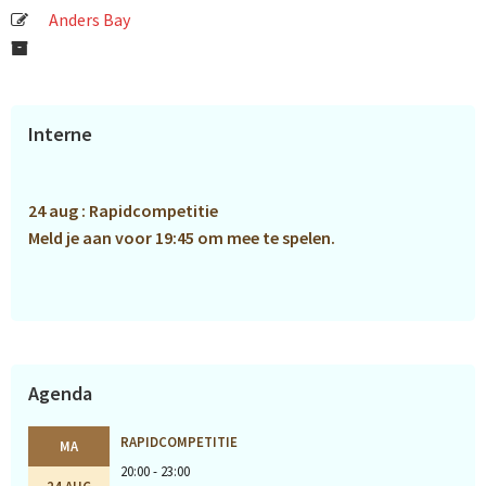
Anders Bay
Primaire
Interne
Sidebar
24 aug : Rapidcompetitie
Meld je aan voor 19:45 om mee te spelen.
Agenda
RAPIDCOMPETITIE
MA
20:00 - 23:00
24 AUG