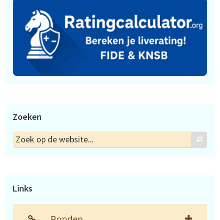
Zoeken
Zoek
Zoek
op
de
website...
Links
Bonden