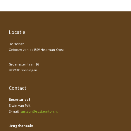
Footer
Locatie
De Helpen
Gebouw van de BSV Helpman-Oost
Groenesteinlaan 16
9722BX Groningen
Contact
Secretariaat:
Erwin van Pelt
E-mail:
sgstaun@sgstaunton.nl
Jeugdschaak: