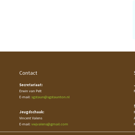
Contact
Secretariaat:
Erwin van Pelt
E-mail:
sgstaun@sgstaunton.nl
Jeugdschaak:
Vincent Valens
E-mail:
vwjvalens@gmail.com