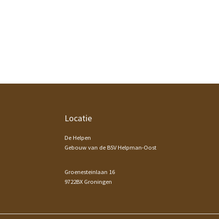
Footer
Locatie
De Helpen
Gebouw van de BSV Helpman-Oost
Groenesteinlaan 16
9722BX Groningen