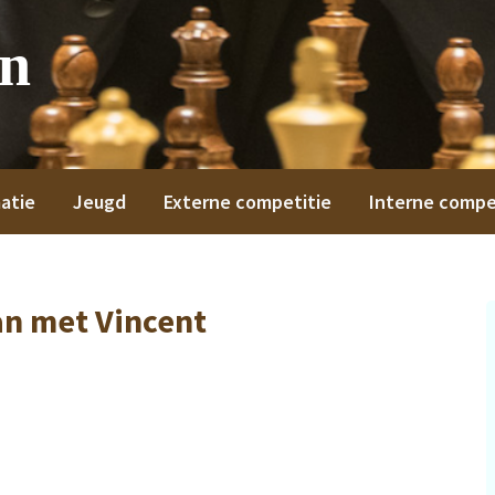
on
atie
Jeugd
Externe competitie
Interne compe
n met Vincent