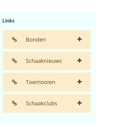
de
website...
Links
Bonden
Schaaknieuws
Toernooien
Schaakclubs