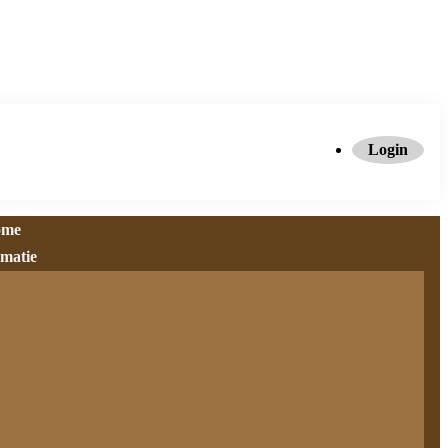
Login
ome
rmatie