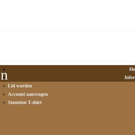
H
on
Info
Lid worden
Account aanvragen
Staunton T-shirt