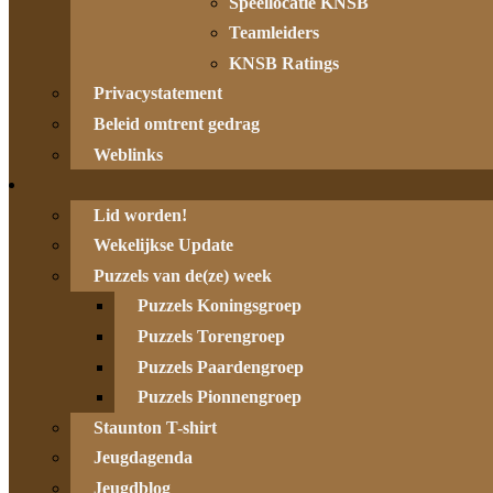
Speellocatie KNSB
Teamleiders
KNSB Ratings
Privacystatement
Beleid omtrent gedrag
Weblinks
Lid worden!
Wekelijkse Update
Puzzels van de(ze) week
Puzzels Koningsgroep
Puzzels Torengroep
Puzzels Paardengroep
Puzzels Pionnengroep
Staunton T-shirt
Jeugdagenda
Jeugdblog