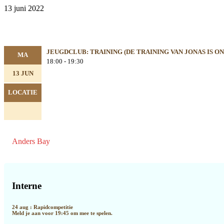
13 juni 2022
JEUGDCLUB: TRAINING (DE TRAINING VAN JONAS IS ON
MA
18:00 - 19:30
13 JUN
LOCATIE
Anders Bay
Primaire
Sidebar
Interne
24 aug : Rapidcompetitie
Meld je aan voor 19:45 om mee te spelen.