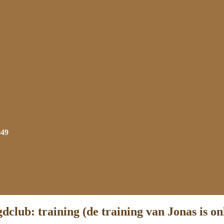
949
dclub: training (de training van Jonas is on