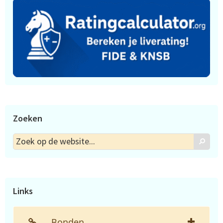
Zoeken
Zoek
Zoek
op
de
website...
Links
Bonden