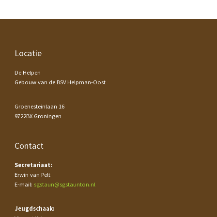
Footer
Locatie
De Helpen
Gebouw van de BSV Helpman-Oost
Groenesteinlaan 16
9722BX Groningen
Contact
Secretariaat:
Erwin van Pelt
E-mail:
sgstaun@sgstaunton.nl
Jeugdschaak: