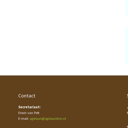
Contact
Secretariaat:
Erwin van Pelt
E-mail:
sgstaun@sgstaunton.nl