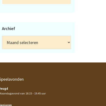
Archief
Archief
Speelavonden
Jeugd
Maandagavond van 18.15 - 19.45 uur
Senioren