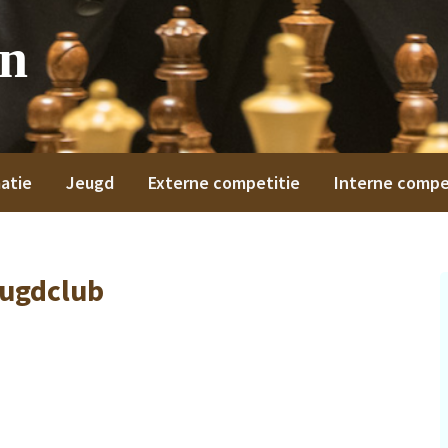
on
atie
Jeugd
Externe competitie
Interne compe
ugdclub