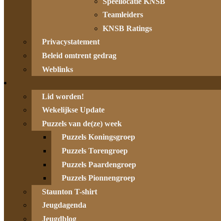
Speellocatie KNSB
Teamleiders
KNSB Ratings
Privacystatement
Beleid omtrent gedrag
Weblinks
Lid worden!
Wekelijkse Update
Puzzels van de(ze) week
Puzzels Koningsgroep
Puzzels Torengroep
Puzzels Paardengroep
Puzzels Pionnengroep
Staunton T-shirt
Jeugdagenda
Jeugdblog