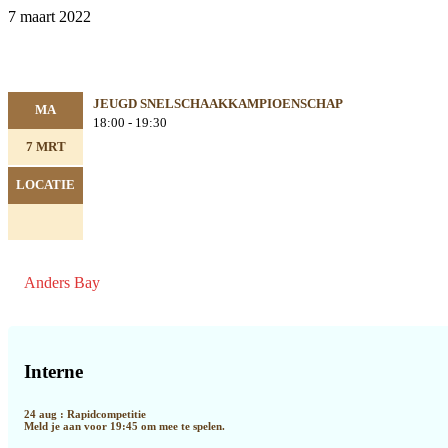
7 maart 2022
JEUGD SNELSCHAAKKAMPIOENSCHAP
MA
18:00 - 19:30
7 MRT
LOCATIE
Anders Bay
Primaire
Sidebar
Interne
24 aug : Rapidcompetitie
Meld je aan voor 19:45 om mee te spelen.