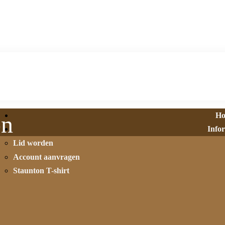
H
on
Info
Lid worden
Account aanvragen
Staunton T-shirt