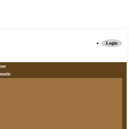
Login
ome
rmatie